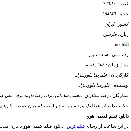
کيفيت :
720P
حجم :
394MB
کشور :
ایران
زبان :
فارسی
:
رده سني :
همه سنین
مدت زمان :
105 دقیقه
کارگردان :
علیرضا داوودنژاد
نويسنده :
علیرضا داوودنژاد
ستارگان :
رضا عطاران، محمدرضا داوودنژاد، رضا داوود نژاد، علی ص
خلاصه داستان
عطا یک مرد سرمایه دار است که چون حوصله کارهای اد
دانلود فیلم قدیمی هوو
در این ساعت از رسانه
فیلم ترین
| دانلود فیلم کمدی هوو با بازی دیدن