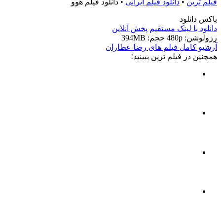
فیلم ترین
•
دانلود فیلم ایرانی
•
دانلود فیلم هوو
باکس دانلود
دانلود با لينک مستقيم
پخش آنلاین
رزولوشن: 480p
حجم: 394MB
آرشیو کامل فیلم های رضا عطاران
همچنين در فيلم ترين ببينيد!