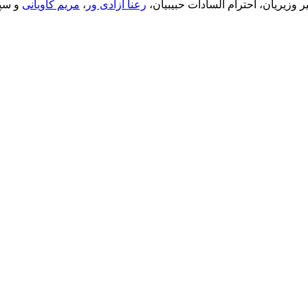
 وزیریان، احترام السادات حبیبیان،
رعنا آزادی ور
،
مریم کاویانی
و سپی