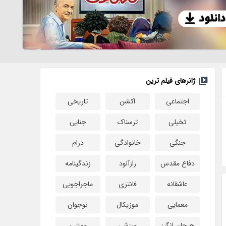
ژانرهای فیلم ترین
اجتماعی
اکشن
تاریخی
تخیلی
ترسناک
جنایی
جنگی
خانوادگی
درام
دفاع مقدس
رازآلود
زندگینامه
عاشقانه
فانتزی
ماجراجویی
معمایی
موزیکال
نوجوان
هیجان انگیز
ورزشی
وسترن