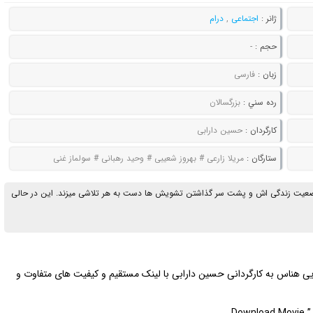
ژانر :
اجتماعی
,
درام
حجم :
-
زبان :
فارسی
رده سني :
بزرگسالان
کارگردان :
حسین دارابی
ستارگان :
مریلا زارعی # بهروز شعیبی # وحید رهبانی # سولماز غنی
ن وضعیت زندگی اش و پشت سر گذاشتن تشویش ها دست به هر تلاشی میزند. این در حالی
یی هناس به کارگردانی حسین دارابی با لینک مستقیم و کیفیت های متفاوت و
Download Movie ” 