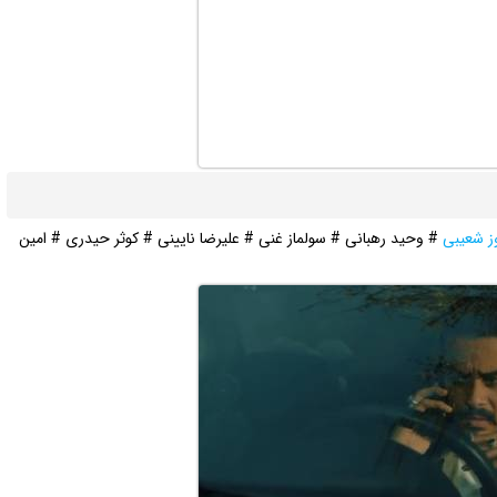
ز شعیبی
# وحید رهبانی # سولماز غنی # علیرضا نایینی # کوثر حیدری # امین