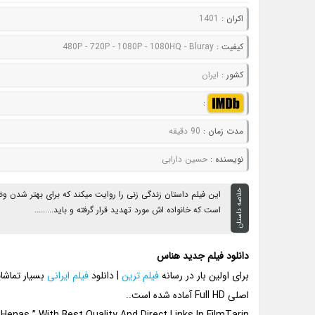
اکران :
1401
کيفيت :
480P - 720P - 1080P - 1080HQ - Bluray
کشور :
ایران
:
مدت زمان :
90 دقیقه
نويسنده :
حسین دارابی
خلاصه داستان
این فیلم داستان زندگی زنی را روایت میکند که برای بهتر شد
است که خانواده اش مورد تهدید قرار گرفته و باید.........
دانلود فیلم جدید هناس
برای اولین بار در رسانه
فیلم ترین
| دانلود
فیلم ایرانی
بسیار تماشا
اصلی Full HD آماده شده است..
Henas ” With Best Quality And Direct Links In FilmTarin