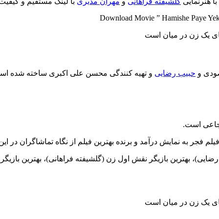
با هنرنمایی
گلشیفته فراهانی
و
مهران مدیری
با لینک مستقیم و کیفیت های 480p و 720p 
Download Movie ” Hamishe Paye Yek Z
صودی و
حبیب رضایی
و تهیه کنندگی محسن علی اکبری ساخته شده اس
شجاعی است.
فجر به نمایش درآمد و برنده بهترین فیلم از نگاه تماشاگران در این
 رضایی)، بهترین بازیگر نقش اول زن (گلشیفته فراهانی)، بهترین باز