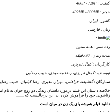
کيفيت :
480P - 720P
حجم :
402MB - 800MB
کشور :
ایران
زبان :
فارسی
:
رده سني :
همه سنین
مدت زمان :
90 دقیقه
کارگردان :
کمال تبریزی
نويسنده :
کمال تبریزی، رضا مقصودی، حبیب رضایی
ستارگان :
گلشیفته فراهانی، مهران مدیری، رضا کیانیان، حبیب رضای
خلاصه داستان
این فیلم درمورد داستان زندگی دو زوج جوان به نام ا
زناشویی خود را فراموش کرده اند. این درحالیست که ........
دانلود فیلم همیشه پای یک زن در میان است