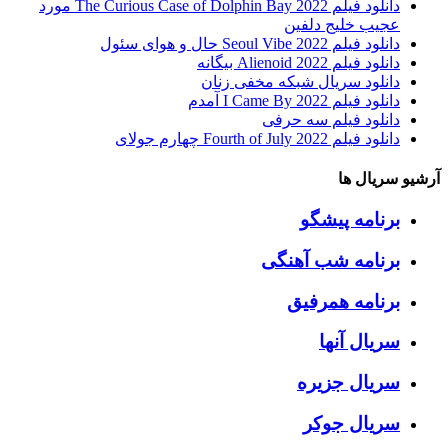
دانلود فیلم The Curious Case of Dolphin Bay 2022 مورد
عجیب خلیج دلفین
دانلود فیلم Seoul Vibe 2022 حال و هوای سئول
دانلود فیلم Alienoid 2022 بیگانه
دانلود سریال شبکه مخفی زنان
دانلود فیلم I Came By 2022 آمدم
دانلود فیلم سه حرفی
دانلود فیلم Fourth of July 2022 چهارم جولای
آرشیو سریال ها
برنامه پیشگو
برنامه شب آهنگی
برنامه همرفیق
سریال آنها
سریال جزیره
سریال جوکر