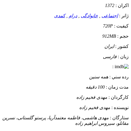
اکران :
1372
ژانر :
اجتماعی
,
خانوادگی
,
درام
,
کمدی
کيفيت :
720P
حجم :
912MB
کشور :
ایران
زبان :
فارسی
:
رده سني :
همه سنین
مدت زمان :
100 دقیقه
کارگردان :
مهدی فخیم زاده
نويسنده :
مهدی فخیم زاده
ستارگان :
مهدی هاشمی، فاطمه معتمدآریا، پرستو گلستانی، نسرین
مقانلو، سیروس ابراهیم زاده