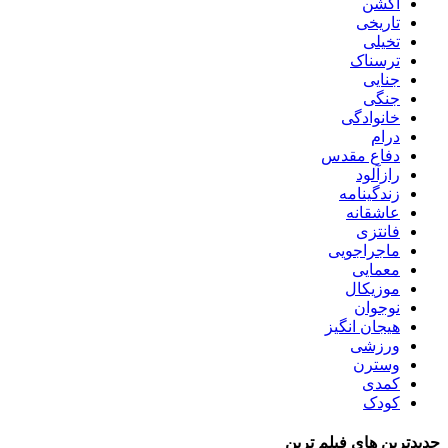
اکشن
تاریخی
تخیلی
ترسناک
جنایی
جنگی
خانوادگی
درام
دفاع مقدس
رازآلود
زندگینامه
عاشقانه
فانتزی
ماجراجویی
معمایی
موزیکال
نوجوان
هیجان انگیز
ورزشی
وسترن
کمدی
کودک
جدیدترین های فیلم ترین