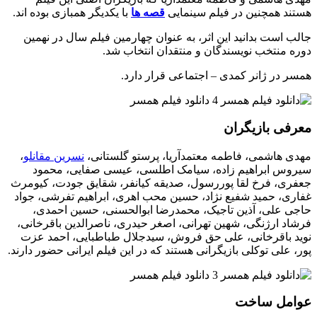
هستند همچنین در فیلم سینمایی
قصه ها
با یکدیگر همبازی بوده اند.
جالب است بدانید این اثر، به عنوان چهارمین فیلم سال در نهمین
دوره منتخب نویسندگان و منتقدان انتخاب شد.
همسر در ژانر کمدی – اجتماعی قرار دارد.
معرفی بازیگران
مهدی هاشمی، فاطمه معتمدآریا، پرستو گلستانی،
نسرین مقانلو
،
سیروس ابراهیم زاده، سیامک اطلسی، عیسی صفایی، محمود
جعفری، فرخ لقا پوررسول، صدیقه کیانفر، شقایق جودت، کیومرث
غفاری، حمید شفیع نژاد، حسین محب اهری، ابراهیم تفرشی، جواد
حاجی علی، آذین تاجیک، محمدرضا ابوالحسنی، حسین احمدی،
فرشاد ارژنگی، شهین تهرانی، اصغر حیدری، ناصرالدین باقرخانی،
نوید باقرخانی، علی حق فروش، سیدجلال طباطبایی، احمد عزت
پور، علی توکلی بازیگرانی هستند که در این فیلم ایرانی حضور دارند.
عوامل ساخت