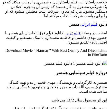
خلاصه داستان
این فیلم داستان زن و شوهری را روایت میکند که در
یک شرکتی مشغول به کار هستند که رئیس آن به جرم اختلاس
دستگیر میشود. مرد که معاون شرکت است مطمئن میشود که او
را برای ریاست شرکت انتخاب میکنند اما ......
دانلود
فیلم ایرانی
همسر
امشب در رسانه
فیلم ترین
| دانلود فیلم فوق العاده زیبای همسر با
حضور مهدی هاشمی و فاطمه معتمدآریا با لینک مستقیم و کیفیت
اصلی 720p تقدیم میشود..
Download Movie ” Hamsar ” With Best Quality And Direct Links
In FilmTarin
درباره فیلم سینمایی همسر
همسر به کارگردانی و نویسندگی مهدی فخیم زاده و تهیه کنندگی
مشترک سیف الله داد، منوچهر محمدی و منوچهر عسگری نسب
ساخته شده است.
این اثر محصول سال 1372 می باشد.
مهدی هاشمی و فاطمه معتمدآریا که بازیگران اصلی این فیلم