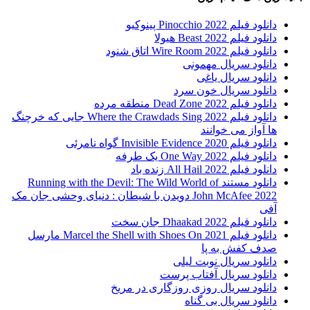
دانلود فیلم Pinocchio 2022 پینوکیو
دانلود فیلم Beast 2022 هیولا
دانلود فیلم Wire Room 2022 اتاق شنود
دانلود سریال مهمونی
دانلود سریال یاغی
دانلود سریال خون سرد
دانلود فیلم 2022 Dead Zone منطقه مرده
دانلود فیلم Where the Crawdads Sing 2022 جایی که خرچنگ
ها آواز می خوانند
دانلود فیلم 2020 Invisible Evidence گواه نامرئی
دانلود فیلم One Way 2022 یک طرفه
دانلود فیلم All Hail 2022 زنده باد
دانلود مستند Running with the Devil: The Wild World of
John McAfee 2022 دویدن با شیطان : دنیای وحشی جان مک
آفی
دانلود فیلم Dhaakad 2022 جان سخت
دانلود فیلم Marcel the Shell with Shoes On 2021 مارسل
صدف کفش به پا
دانلود سریال نوبت لیلی
دانلود سریال آفتاب پرست
دانلود سریال روزی روزگاری در مریخ
دانلود سریال بی گناه