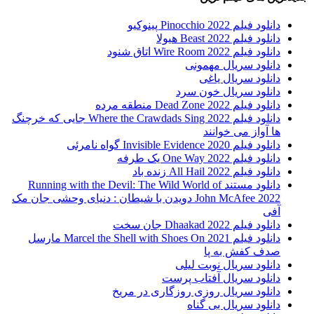
دانلود فیلم Pinocchio 2022 پینوکیو
دانلود فیلم Beast 2022 هیولا
دانلود فیلم Wire Room 2022 اتاق شنود
دانلود سریال مهمونی
دانلود سریال یاغی
دانلود سریال خون سرد
دانلود فیلم 2022 Dead Zone منطقه مرده
دانلود فیلم Where the Crawdads Sing 2022 جایی که خرچنگ
ها آواز می خوانند
دانلود فیلم 2020 Invisible Evidence گواه نامرئی
دانلود فیلم One Way 2022 یک طرفه
دانلود فیلم All Hail 2022 زنده باد
دانلود مستند Running with the Devil: The Wild World of
John McAfee 2022 دویدن با شیطان : دنیای وحشی جان مک
آفی
دانلود فیلم Dhaakad 2022 جان سخت
دانلود فیلم Marcel the Shell with Shoes On 2021 مارسل
صدف کفش به پا
دانلود سریال نوبت لیلی
دانلود سریال آفتاب پرست
دانلود سریال روزی روزگاری در مریخ
دانلود سریال بی گناه