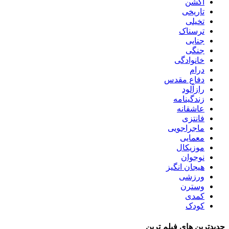
اکشن
تاریخی
تخیلی
ترسناک
جنایی
جنگی
خانوادگی
درام
دفاع مقدس
رازآلود
زندگینامه
عاشقانه
فانتزی
ماجراجویی
معمایی
موزیکال
نوجوان
هیجان انگیز
ورزشی
وسترن
کمدی
کودک
جدیدترین های فیلم ترین