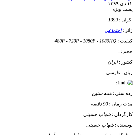
۱۲ دی ۱۳۹۹
پست ويژه
اکران :
1399
ژانر :
اجتماعی
کيفيت :
480P - 720P - 1080P - 1080HQ
حجم :
-
کشور :
ایران
زبان :
فارسی
:
رده سني :
همه سنین
مدت زمان :
90 دقیقه
کارگردان :
شهاب حسینی
نويسنده :
شهاب حسینی