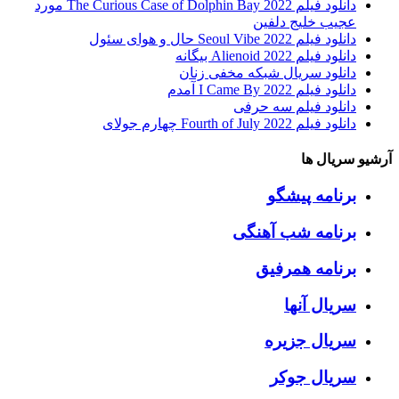
دانلود فیلم The Curious Case of Dolphin Bay 2022 مورد
عجیب خلیج دلفین
دانلود فیلم Seoul Vibe 2022 حال و هوای سئول
دانلود فیلم Alienoid 2022 بیگانه
دانلود سریال شبکه مخفی زنان
دانلود فیلم I Came By 2022 آمدم
دانلود فیلم سه حرفی
دانلود فیلم Fourth of July 2022 چهارم جولای
آرشیو سریال ها
برنامه پیشگو
برنامه شب آهنگی
برنامه همرفیق
سریال آنها
سریال جزیره
سریال جوکر