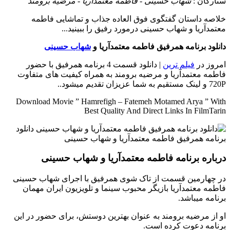
ستارگان :
شهاب حسینی - فاطمه معتمدآریا - مرضیه برومند
خلاصه داستان
گفتگوی فوق العاده جذاب و تماشایی فاطمه
معتمدآریا و شهاب حسینی درمورد رفیق را ببینید...
دانلود برنامه همرفیق فاطمه معتمدآریا و
شهاب حسینی
امروز در
فیلم ترین
| دانلود قسمت 4 برنامه همرفیق با حضور
فاطمه معتمدآریا و مرضیه برومند به همراه کیفیت های متفاوت
720P و لینک مستقیم به شما عزیزان تقدیم میشود..
Download Movie ” Hamrefigh – Fatemeh Motamed Arya ” With
Best Quality And Direct Links In FilmTarin
درباره برنامه فاطمه معتمدآریا و شهاب حسینی
در چهارمین قسمت از تاک شوی همرفیق با اجرای شهاب حسینی
فاطمه معتمدآریا بازیگر محبوب سینما و تلویزیون ایران مهمان
برنامه میباشد.
او از مرضیه برومند به عنوان بهترین دوستش، برای حضور در این
برنامه دعوت کرده است.