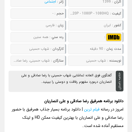
اکران :
1399
ژانر :
اجتماعی
کيفيت :
480P - 720P - 1080P - 1080HQ
حجم :
-
کشور :
ایران
زبان :
فارسی
:
رده سني :
همه سنین
مدت زمان :
90 دقیقه
کارگردان :
شهاب حسینی
نويسنده :
شهاب حسینی
ستارگان :
شهاب حسینی، رضا صادقی و علی انصاریان
خلاصه داستان
گفتگوی فوق العاده تماشایی شهاب حسینی با رضا صادقی و علی
انصاریان درمورد مفهوم رفاقت و دوستی را ببینید..
دانلود برنامه همرفیق رضا صادقی و علی انصاریان
امروز در رسانه
فیلم ترین
| دانلود برنامه بسیار جذاب همرفیق با حضور
رضا صادقی و علی انصاریان با بهترین کیفیت ممکن HD و لینک
مستقیم آماده شده است..