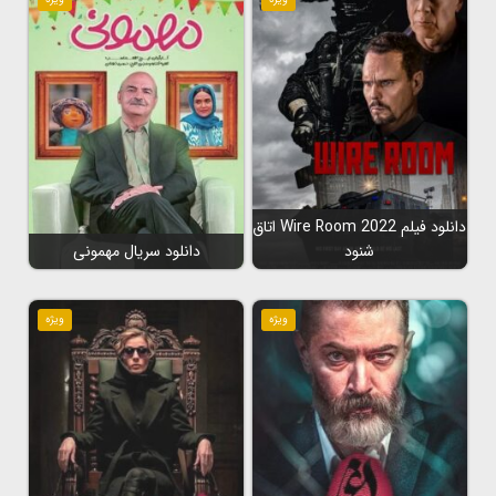
دانلود فیلم Wire Room 2022 اتاق
شنود
دانلود سریال مهمونی
ویژه
ویژه