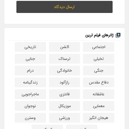
ژانرهای فیلم ترین
اجتماعی
اکشن
تاریخی
تخیلی
ترسناک
جنایی
جنگی
خانوادگی
درام
دفاع مقدس
رازآلود
زندگینامه
عاشقانه
فانتزی
ماجراجویی
معمایی
موزیکال
نوجوان
هیجان انگیز
ورزشی
وسترن