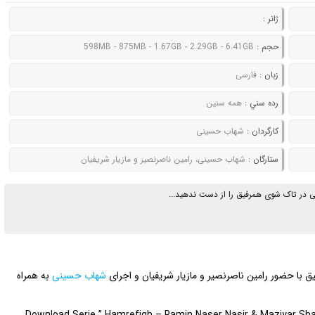
ژانر :
حجم :
598MB - 875MB - 1.67GB - 2.29GB - 6.41GB
زبان :
فارسی
رده سني :
همه سنین
کارگردان :
شهاب حسینی
ستارگان :
شهاب حسینی، رامین ناصرنصیر و مازیار شریفیان
ی در تاک شوی همرفیق را از دست ندهید...
شهاب حسینی
به همراه
Download Serie ” Hamrefigh – Ramin Naser Nasir & Maziyar Shari