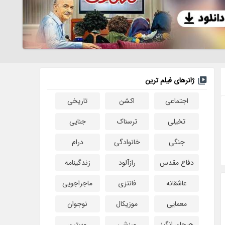
ژانرهای فیلم ترین
اجتماعی
اکشن
تاریخی
تخیلی
ترسناک
جنایی
جنگی
خانوادگی
درام
دفاع مقدس
رازآلود
زندگینامه
عاشقانه
فانتزی
ماجراجویی
معمایی
موزیکال
نوجوان
هیجان انگیز
ورزشی
وسترن