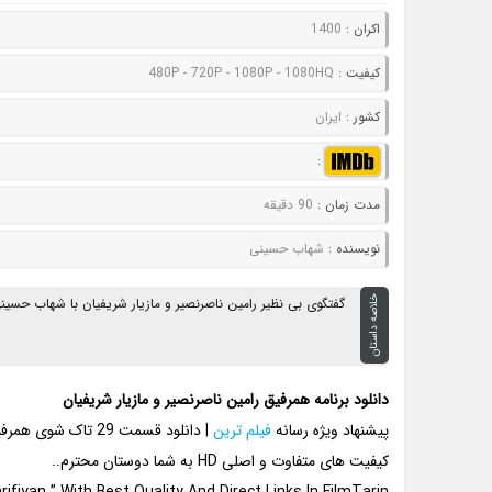
اکران :
1400
کيفيت :
480P - 720P - 1080P - 1080HQ
کشور :
ایران
:
مدت زمان :
90 دقیقه
نويسنده :
شهاب حسینی
خلاصه داستان
گفتگوی بی نظیر رامین ناصرنصیر و مازیار شریفیان با شهاب حسین
دانلود برنامه همرفیق رامین ناصرنصیر و مازیار شریفیان
پیشنهاد ویژه رسانه
فیلم ترین
| دانلود قسمت 29 تاک شوی همرفیق با حضور رامین ناصرنصیر و مازیار شریفیان و اجرای
کیفیت های متفاوت و اصلی HD به شما دوستان محترم..
fiyan ” With Best Quality And Direct Links In FilmTarin