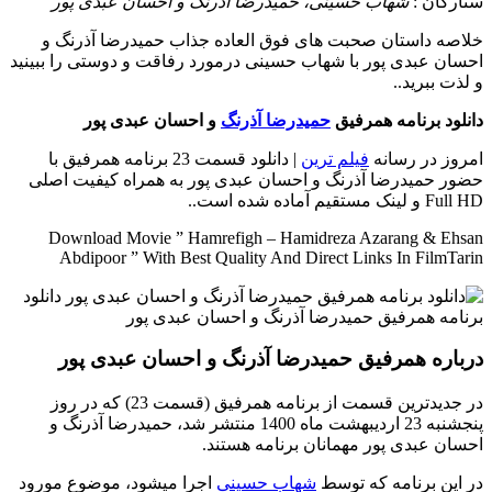
ستارگان :
شهاب حسینی، حمیدرضا آذرنگ و احسان عبدی پور
خلاصه داستان
صحبت های فوق العاده جذاب حمیدرضا آذرنگ و
احسان عبدی پور با شهاب حسینی درمورد رفاقت و دوستی را ببینید
و لذت ببرید..
دانلود برنامه همرفیق
حمیدرضا آذرنگ
و احسان عبدی پور
امروز در رسانه
فیلم ترین
| دانلود قسمت 23 برنامه همرفیق با
حضور حمیدرضا آذرنگ و احسان عبدی پور به همراه کیفیت اصلی
Full HD و لینک مستقیم آماده شده است..
Download Movie ” Hamrefigh – Hamidreza Azarang & Ehsan
Abdipoor ” With Best Quality And Direct Links In FilmTarin
درباره همرفیق حمیدرضا آذرنگ و احسان عبدی پور
در جدیدترین قسمت از برنامه همرفیق (قسمت 23) که در روز
پنجشنبه 23 اردیبهشت ماه 1400 منتشر شد، حمیدرضا آذرنگ و
احسان عبدی پور مهمانان برنامه هستند.
در این برنامه که توسط
شهاب حسینی
اجرا میشود، موضوع مورود