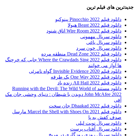
جدیدترین های فیلم ترین
دانلود فیلم Pinocchio 2022 پینوکیو
دانلود فیلم Beast 2022 هیولا
دانلود فیلم Wire Room 2022 اتاق شنود
دانلود سریال مهمونی
دانلود سریال یاغی
دانلود سریال خون سرد
دانلود فیلم 2022 Dead Zone منطقه مرده
دانلود فیلم Where the Crawdads Sing 2022 جایی که خرچنگ
ها آواز می خوانند
دانلود فیلم 2020 Invisible Evidence گواه نامرئی
دانلود فیلم One Way 2022 یک طرفه
دانلود فیلم All Hail 2022 زنده باد
دانلود مستند Running with the Devil: The Wild World of
John McAfee 2022 دویدن با شیطان : دنیای وحشی جان مک
آفی
دانلود فیلم Dhaakad 2022 جان سخت
دانلود فیلم Marcel the Shell with Shoes On 2021 مارسل
صدف کفش به پا
دانلود سریال نوبت لیلی
دانلود سریال آفتاب پرست
دانلود سریال روزی روزگاری در مریخ