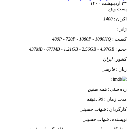
۲۳ اردیبهشت ۱۴۰۰
پست ويژه
اکران :
1400
ژانر :
کيفيت :
480P - 720P - 1080P - 1080HQ
حجم :
437MB - 677MB - 1.21GB - 2.56GB - 4.97GB
کشور :
ایران
زبان :
فارسی
:
رده سني :
همه سنین
مدت زمان :
90 دقیقه
کارگردان :
شهاب حسینی
نويسنده :
شهاب حسینی