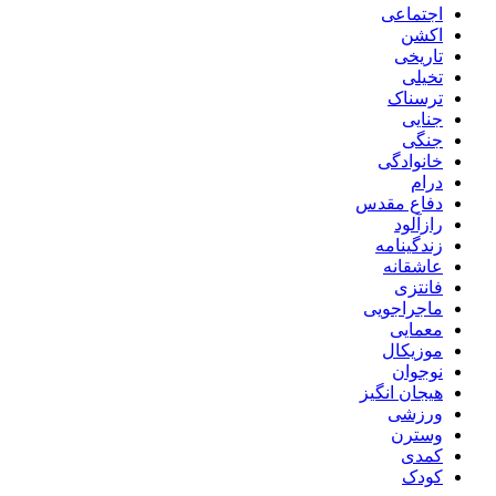
اجتماعی
اکشن
تاریخی
تخیلی
ترسناک
جنایی
جنگی
خانوادگی
درام
دفاع مقدس
رازآلود
زندگینامه
عاشقانه
فانتزی
ماجراجویی
معمایی
موزیکال
نوجوان
هیجان انگیز
ورزشی
وسترن
کمدی
کودک