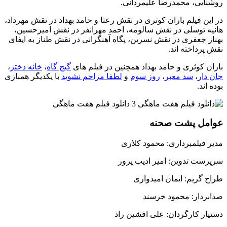
روشنایی، محمدرضا علیمردانی.
در این فیلم باران کوثری در نقش رعنا و حامد بهداد در نقش مهرداد،
هانیه توسلی در نقش سالومه، احمد مهرانفر در نقش امیرحسین،
بهناز جعفری در نقش نسرین، پگاه آهنگرانی در نقش طناز به ایفای
نقش پرداخته اند.
باران کوثری و حامد بهداد همچنین در فیلم های
گیج گاه
،
خانه دختر
،
جان دار
،
سد معبر
،
روز سوم
و
لطفا مزاحم نشوید
با یکدیگر همبازی
بوده اند.
عوامل پشت صحنه
مدیر فیلمبرداری: محمود کلاری
سرپرست تدوین: امیر ادیب پرور
طراح گریم: ایمان امیدواری
صدابردار: محمود خرسند
دستیار کارگردان: علی افشین راد