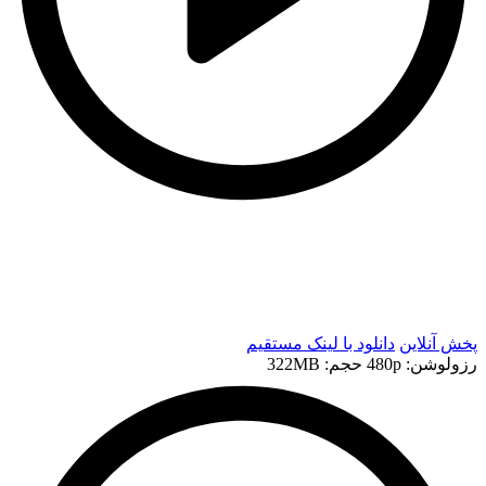
t
t
پخش آنلاین
دانلود با لينک مستقيم
رزولوشن: 480p
حجم: 322MB