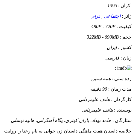
اکران :
1395
ژانر :
اجتماعی
,
درام
کيفيت :
480P - 720P
حجم :
322MB - 690MB
کشور :
ایران
زبان :
فارسی
:
رده سني :
همه سنین
مدت زمان :
90 دقیقه
کارگردان :
هاتف علیمردانی
نويسنده :
هاتف علیمردانی
ستارگان :
حامد بهداد، باران کوثری، پگاه آهنگرانی، هانیه توسلی
خلاصه داستان
هفت ماهگی داستان زن جوانی به نام رعنا را روایت