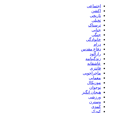
اجتماعی
اکشن
تاریخی
تخیلی
ترسناک
جنایی
جنگی
خانوادگی
درام
دفاع مقدس
رازآلود
زندگینامه
عاشقانه
فانتزی
ماجراجویی
معمایی
موزیکال
نوجوان
هیجان انگیز
ورزشی
وسترن
کمدی
کودک