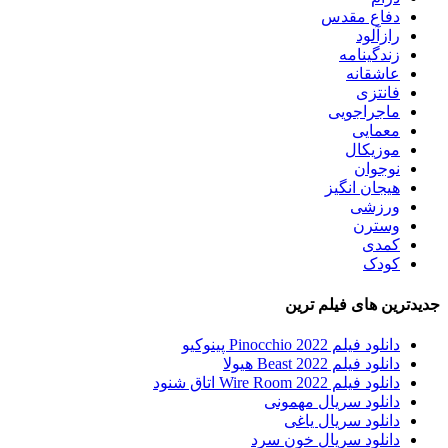
دفاع مقدس
رازآلود
زندگینامه
عاشقانه
فانتزی
ماجراجویی
معمایی
موزیکال
نوجوان
هیجان انگیز
ورزشی
وسترن
کمدی
کودک
جدیدترین های فیلم ترین
دانلود فیلم Pinocchio 2022 پینوکیو
دانلود فیلم Beast 2022 هیولا
دانلود فیلم Wire Room 2022 اتاق شنود
دانلود سریال مهمونی
دانلود سریال یاغی
دانلود سریال خون سرد