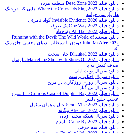
دانلود فیلم 2022 Dead Zone منطقه مرده
دانلود فیلم Where the Crawdads Sing 2022 جایی که خرچنگ
ها آواز می خوانند
دانلود فیلم 2020 Invisible Evidence گواه نامرئی
دانلود فیلم One Way 2022 یک طرفه
دانلود فیلم All Hail 2022 زنده باد
دانلود مستند Running with the Devil: The Wild World of
John McAfee 2022 دویدن با شیطان : دنیای وحشی جان مک
آفی
دانلود فیلم Dhaakad 2022 جان سخت
دانلود فیلم Marcel the Shell with Shoes On 2021 مارسل
صدف کفش به پا
دانلود سریال نوبت لیلی
دانلود سریال آفتاب پرست
دانلود سریال روزی روزگاری در مریخ
دانلود سریال بی گناه
دانلود فیلم The Curious Case of Dolphin Bay 2022 مورد
عجیب خلیج دلفین
دانلود فیلم Seoul Vibe 2022 حال و هوای سئول
دانلود فیلم Alienoid 2022 بیگانه
دانلود سریال شبکه مخفی زنان
دانلود فیلم I Came By 2022 آمدم
دانلود فیلم سه حرفی
دانلود فیلم Fourth of July 2022 چهارم جولای