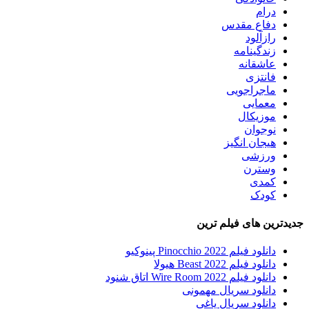
درام
دفاع مقدس
رازآلود
زندگینامه
عاشقانه
فانتزی
ماجراجویی
معمایی
موزیکال
نوجوان
هیجان انگیز
ورزشی
وسترن
کمدی
کودک
جدیدترین های فیلم ترین
دانلود فیلم Pinocchio 2022 پینوکیو
دانلود فیلم Beast 2022 هیولا
دانلود فیلم Wire Room 2022 اتاق شنود
دانلود سریال مهمونی
دانلود سریال یاغی