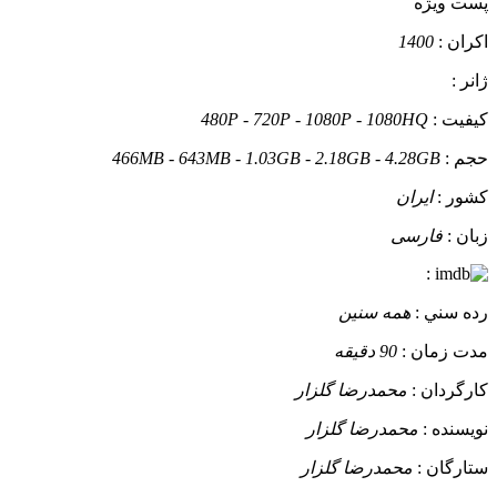
پست ويژه
اکران :
1400
ژانر :
کيفيت :
480P - 720P - 1080P - 1080HQ
حجم :
466MB - 643MB - 1.03GB - 2.18GB - 4.28GB
کشور :
ایران
زبان :
فارسی
:
رده سني :
همه سنین
مدت زمان :
90 دقیقه
کارگردان :
محمدرضا گلزار
نويسنده :
محمدرضا گلزار
ستارگان :
محمدرضا گلزار