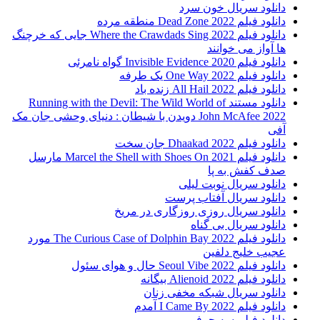
دانلود سریال خون سرد
دانلود فیلم 2022 Dead Zone منطقه مرده
دانلود فیلم Where the Crawdads Sing 2022 جایی که خرچنگ
ها آواز می خوانند
دانلود فیلم 2020 Invisible Evidence گواه نامرئی
دانلود فیلم One Way 2022 یک طرفه
دانلود فیلم All Hail 2022 زنده باد
دانلود مستند Running with the Devil: The Wild World of
John McAfee 2022 دویدن با شیطان : دنیای وحشی جان مک
آفی
دانلود فیلم Dhaakad 2022 جان سخت
دانلود فیلم Marcel the Shell with Shoes On 2021 مارسل
صدف کفش به پا
دانلود سریال نوبت لیلی
دانلود سریال آفتاب پرست
دانلود سریال روزی روزگاری در مریخ
دانلود سریال بی گناه
دانلود فیلم The Curious Case of Dolphin Bay 2022 مورد
عجیب خلیج دلفین
دانلود فیلم Seoul Vibe 2022 حال و هوای سئول
دانلود فیلم Alienoid 2022 بیگانه
دانلود سریال شبکه مخفی زنان
دانلود فیلم I Came By 2022 آمدم
دانلود فیلم سه حرفی