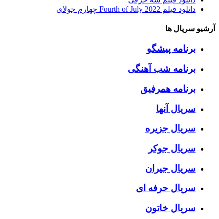
دانلود فیلم Fourth of July 2022 چهارم جولای
آرشیو سریال ها
برنامه پیشگو
برنامه شب آهنگی
برنامه همرفیق
سریال آنها
سریال جزیره
سریال جوکر
سریال جیران
سریال حرفه ای
سریال خاتون