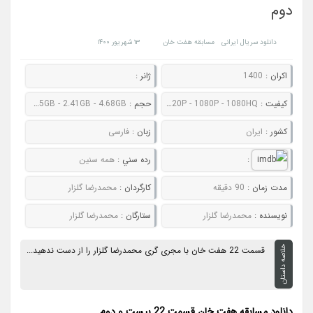
دوم
دانلود سریال ایرانی
مسابقه هفت خان
۱۳ شهریور ۱۴۰۰
اکران :
1400
ژانر :
کيفيت :
480P - 720P - 1080P - 1080HQ
حجم :
481MB - 665MB - 1.15GB - 2.41GB - 4.68GB
کشور :
ایران
زبان :
فارسی
:
رده سني :
همه سنین
مدت زمان :
90 دقیقه
کارگردان :
محمدرضا گلزار
نويسنده :
محمدرضا گلزار
ستارگان :
محمدرضا گلزار
خلاصه داستان
قسمت 22 هفت خان با مجری گری محمدرضا گلزار را از دست ندهید...
دانلود مسابقه هفت خان قسمت 22 بیست و دوم