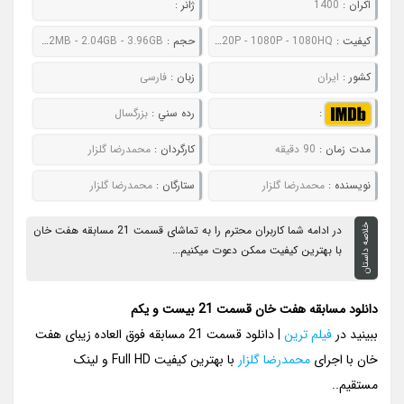
اکران :
1400
ژانر :
کيفيت :
480P - 720P - 1080P - 1080HQ
حجم :
354MB - 602MB - 992MB - 2.04GB - 3.96GB
کشور :
ایران
زبان :
فارسی
:
رده سني :
بزرگسال
مدت زمان :
90 دقیقه
کارگردان :
محمدرضا گلزار
نويسنده :
محمدرضا گلزار
ستارگان :
محمدرضا گلزار
خلاصه داستان
در ادامه شما کاربران محترم را به تماشای قسمت 21 مسابقه هفت خان
با بهترین کیفیت ممکن دعوت میکنیم...
دانلود مسابقه هفت خان قسمت 21 بیست و یکم
ببینید در
فیلم ترین
| دانلود قسمت 21 مسابقه فوق العاده زیبای هفت
خان با اجرای
محمدرضا گلزار
با بهترین کیفیت Full HD و لینک
مستقیم..