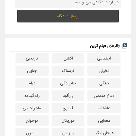
دوباره دیدگاهی می‌نویسم.
ژانرهای فیلم ترین
اجتماعی
اکشن
تاریخی
تخیلی
ترسناک
جنایی
جنگی
خانوادگی
درام
دفاع مقدس
رازآلود
زندگینامه
عاشقانه
فانتزی
ماجراجویی
معمایی
موزیکال
نوجوان
هیجان انگیز
ورزشی
وسترن