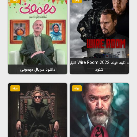
دانلود فیلم Wire Room 2022 اتاق
شنود
دانلود سریال مهمونی
ویژه
ویژه