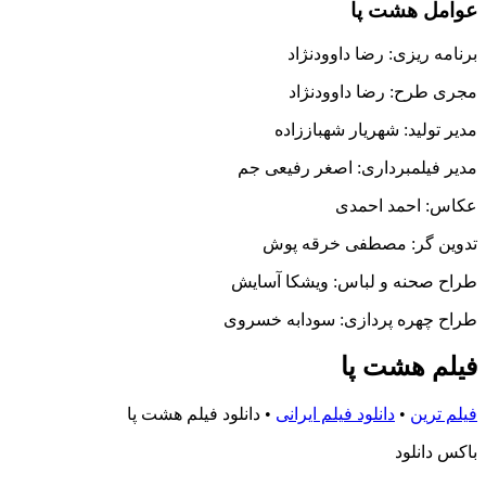
عوامل هشت پا
برنامه ریزی: رضا داوودنژاد
مجری طرح: رضا داوودنژاد
مدیر تولید: شهریار شهباززاده
مدیر فیلمبرداری: اصغر رفیعی جم
عکاس: احمد احمدی
تدوین گر: مصطفی خرقه پوش
طراح صحنه و لباس: ویشکا آسایش
طراح چهره پردازی: سودابه خسروی
فیلم هشت پا
فیلم ترین
•
دانلود فیلم ایرانی
•
دانلود فیلم هشت پا
باکس دانلود