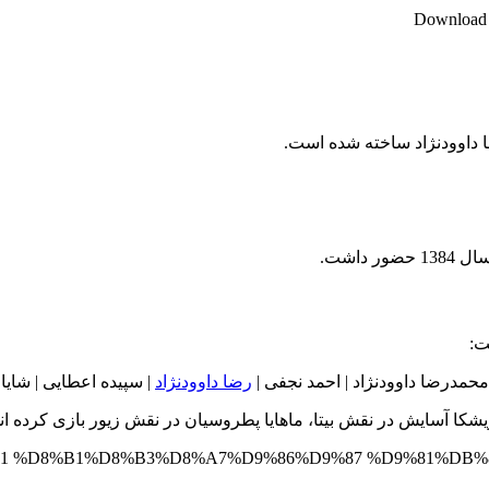
Download M
ا داوودنژاد ساخته شده است.
داشت.
ت:
محمدرضا داوودنژاد | احمد نجفی |
رضا داوودنژاد
| سپیده اعطایی | شایا
کا آسایش در نقش بیتا، ماهایا پطروسیان در نقش زیور بازی کرده اند