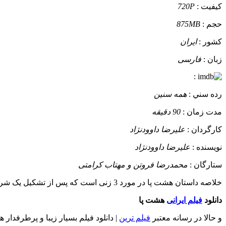
کيفيت :
720P
حجم :
875MB
کشور :
ایران
زبان :
فارسی
:
رده سني :
همه سنین
مدت زمان :
90 دقیقه
کارگردان :
علیرضا داوودنژاد
نويسنده :
علیرضا داوودنژاد
ستارگان :
محمدرضا فروتن و مهتاب کرامتی
خلاصه داستان
هشت پا در مورد 3 زنی است که پس از تشکیل یک شرکت تجاری دست به یک اختلاس بزرگ از یک موسسه اعتباری می زنند...
دانلود
فیلم ایرانی
هشت پا
و حالا در رسانه معتبر
فیلم ترین
| دانلود فیلم بسیار زیبا و پرطرفدا