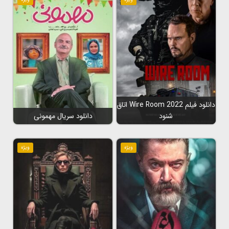
دانلود فیلم Wire Room 2022 اتاق
شنود
دانلود سریال مهمونی
ویژه
ویژه