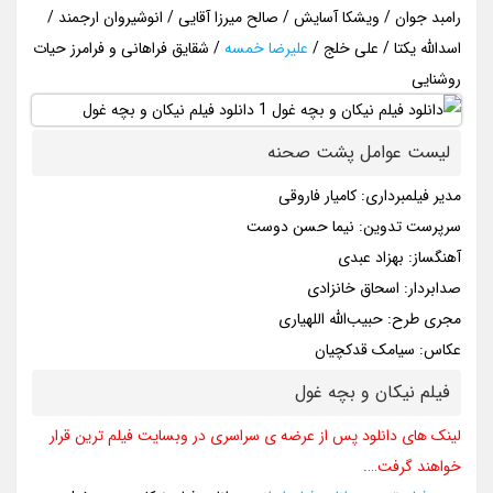
رامبد جوان / ویشکا آسایش / صالح میرزا آقایی / انوشیروان ارجمند /
اسدالله یکتا / علی خلج /
علیرضا خمسه
/ شقایق فراهانی و فرامرز حیات
روشنایی
لیست عوامل پشت صحنه
مدیر فیلمبرداری: کامیار فاروقی
سرپرست تدوین: نیما حسن دوست
آهنگساز: بهزاد عبدی
صدابردار: اسحاق خانزادی
مجری طرح: حبیب‌الله اللهیاری
عکاس: سیامک قدکچیان
فیلم نیکان و بچه غول
لینک های دانلود پس از عرضه ی سراسری در وبسایت فیلم ترین قرار
خواهند گرفت….