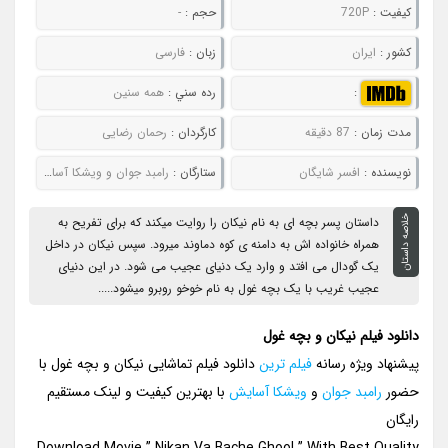
کيفيت :
720P
حجم :
-
کشور :
ایران
زبان :
فارسی
:
رده سني :
همه سنین
مدت زمان :
87 دقیقه
کارگردان :
رحمان رضایی
نويسنده :
افسر شایگان
ستارگان :
رامبد جوان و ویشکا آسایش
خلاصه داستان
داستان پسر بچه ای به نام نیکان را روایت میکند که برای تفریح به
همراه خانواده اش به دامنه ی کوه دماوند میرود. سپس نیکان در داخل
یک گودال می افتد و وارد یک دنیای عجیب می شود. در این دنیای
عجیب غریب با یک بچه غول به نام خوخو روبرو میشود.....
دانلود فیلم نیکان و بچه غول
پیشنهاد ویژه رسانه
فیلم ترین
دانلود فیلم تماشایی نیکان و بچه غول با
حضور
رامبد جوان
و
ویشکا آسایش
با بهترین کیفیت و لینک مستقیم
رایگان