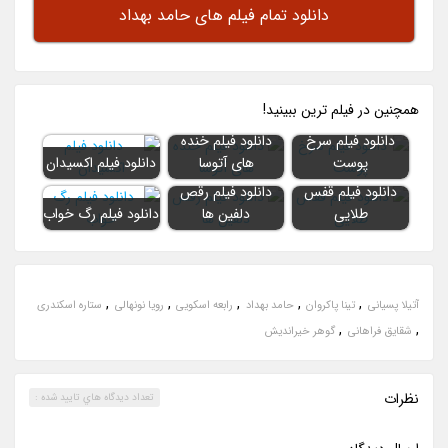
دانلود تمام فیلم های حامد بهداد
همچنين در فيلم ترين ببينيد!
دانلود فیلم سرخ
دانلود فیلم خنده
پوست
های آتوسا
دانلود فیلم اکسیدان
دانلود فیلم قفس
دانلود فیلم رقص
طلایی
دلفین ها
دانلود فیلم رگ خواب
,
,
,
,
,
آتیلا پسیانی
تینا پاکروان
حامد بهداد
رابعه اسکویی
رویا نونهالی
ستاره اسکندری
,
,
شقایق فراهانی
گوهر خیراندیش
نظرات
تعداد ديدگاه هاي تاييد شده :