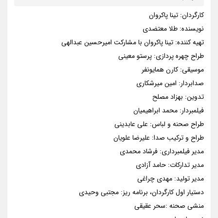
کارگردان: تینا پاکروان
نویسنده: طلا معتضدی
تهیه کننده: تینا پاکروان با مشارکت امیرحسین عبدالهی
طراح چهره پردازی: پرستو معینی
موسیقی: کارن همایونفر
صدابردار: امین میرشکاری
تدوین: بهزاد مصلح
فیلمبردار: محمد ابراهیمیان
طراح صحنه و لباس: علی عابدینی
طراح و ترکیب صدا: علیرضا علویان
مدیر فیلمبرداری: فرشاد محمدی
مدیر تدارکات: حامد آزادی
مدیر تولید: مهدی چراغی
دستیار اول کارگردان، برنامه ریز: مجتبی وحیدی
منشی صحنه :سحر عقیقی