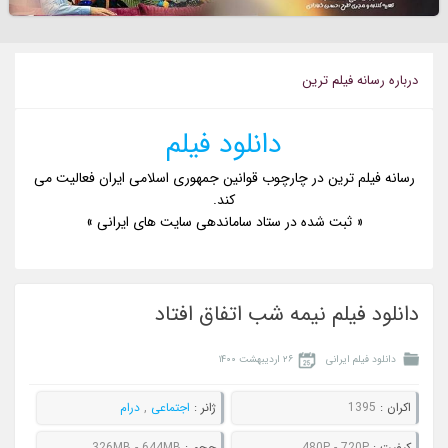
درباره رسانه فيلم ترين
دانلود فیلم
رسانه فیلم ترین در چارچوب قوانین جمهوری اسلامی ایران فعالیت می
کند.
« ثبت شده در ستاد ساماندهی سایت های ایرانی »
دانلود فیلم نیمه شب اتفاق افتاد
دانلود فیلم ایرانی
۲۶ اردیبهشت ۱۴۰۰
اکران :
1395
ژانر :
اجتماعی
,
درام
کيفيت :
480P - 720P
حجم :
326MB - 644MB