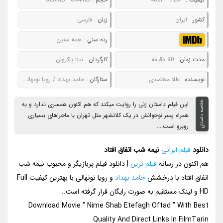
کشور :
ایران
زبان :
فارسی
:
رده سني :
همه سنین
مدت زمان :
90 دقیقه
کارگردان :
تینا پاکروان
نويسنده :
طلا معتضدی
ستارگان :
حامد بهداد / رویا نونهالی / ستاره اسکندری / رابعه اسکویی / گوهر خیراندیش
خلاصه داستان
این فیلم داستان زنی را روایت میکند که هم اکنون همسری ندارد و به
همراه پسر نوجوانش در یک کلانشهر مثل تهران با ماجراهای بسیاری
روبرو است....
دانلود
فیلم ایرانی
نیمه شب اتفاق افتاد
هم اکنون در رسانه
فیلم ترین
| دانلود فیلم پربازیگر و محبوب نیمه شب
اتفاق افتاد با درخشش
حامد بهداد
و رویا نونهالی با بهترین کیفیت Full
HD و لینک مستقیم به صورت رایگان قرار گرفته است..
Download Movie ” Nime Shab Etefagh Oftad ” With Best
Quality And Direct Links In FilmTarin