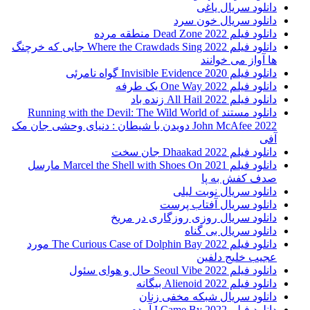
دانلود سریال یاغی
دانلود سریال خون سرد
دانلود فیلم 2022 Dead Zone منطقه مرده
دانلود فیلم Where the Crawdads Sing 2022 جایی که خرچنگ
ها آواز می خوانند
دانلود فیلم 2020 Invisible Evidence گواه نامرئی
دانلود فیلم One Way 2022 یک طرفه
دانلود فیلم All Hail 2022 زنده باد
دانلود مستند Running with the Devil: The Wild World of
John McAfee 2022 دویدن با شیطان : دنیای وحشی جان مک
آفی
دانلود فیلم Dhaakad 2022 جان سخت
دانلود فیلم Marcel the Shell with Shoes On 2021 مارسل
صدف کفش به پا
دانلود سریال نوبت لیلی
دانلود سریال آفتاب پرست
دانلود سریال روزی روزگاری در مریخ
دانلود سریال بی گناه
دانلود فیلم The Curious Case of Dolphin Bay 2022 مورد
عجیب خلیج دلفین
دانلود فیلم Seoul Vibe 2022 حال و هوای سئول
دانلود فیلم Alienoid 2022 بیگانه
دانلود سریال شبکه مخفی زنان
دانلود فیلم I Came By 2022 آمدم