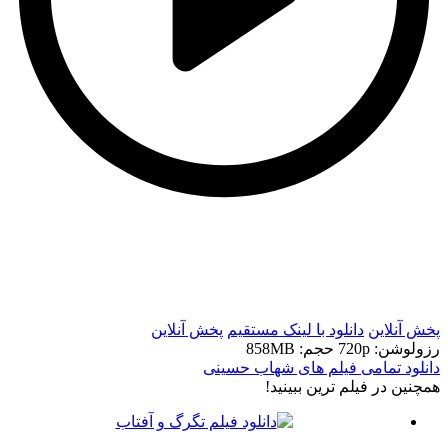
t
t
پخش آنلاین
دانلود با لينک مستقيم
پخش آنلاین
رزولوشن: 720p
حجم: 858MB
دانلود تمامی فیلم های شهاب حسینی
همچنين در فيلم ترين ببينيد!