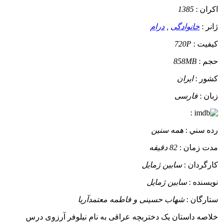
اکران :
1385
ژانر :
خانوادگی
,
درام
کيفيت :
720P
حجم :
858MB
کشور :
ایران
زبان :
فارسی
:
رده سني :
همه سنین
مدت زمان :
82 دقیقه
کارگردان :
سابین ژمایل
نويسنده :
سابین ژمایل
ستارگان :
شهاب حسینی و فاطمه معتمدآریا
خلاصه داستان
یک دختربچه عراقی به نام نیلوفر آرزوی درس