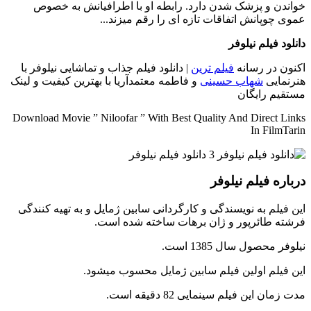
خواندن و پزشک شدن دارد. رابطه او با اطرافیانش به خصوص
عموی چوپانش اتفاقات تازه ای را رقم میزند...
دانلود فیلم نیلوفر
اکنون در رسانه
فیلم ترین
| دانلود فیلم جذاب و تماشایی نیلوفر با
هنرنمایی
شهاب حسینی
و فاطمه معتمدآریا با بهترین کیفیت و لینک
مستقیم رایگان
Download Movie ” Niloofar ” With Best Quality And Direct Links
In FilmTarin
درباره فیلم نیلوفر
این فیلم به نویسندگی و کارگردانی سابین ژمایل و به تهیه کنندگی
فرشته طائرپور و ژان برهات ساخته شده است.
نیلوفر محصول سال 1385 است.
این فیلم اولین فیلم سابین ژمایل محسوب میشود.
مدت زمان این فیلم سینمایی 82 دقیقه است.