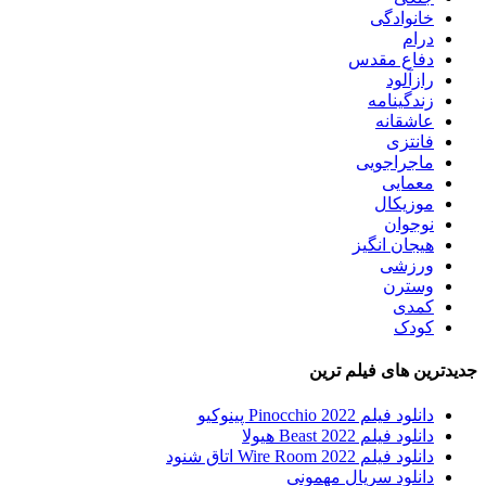
خانوادگی
درام
دفاع مقدس
رازآلود
زندگینامه
عاشقانه
فانتزی
ماجراجویی
معمایی
موزیکال
نوجوان
هیجان انگیز
ورزشی
وسترن
کمدی
کودک
جدیدترین های فیلم ترین
دانلود فیلم Pinocchio 2022 پینوکیو
دانلود فیلم Beast 2022 هیولا
دانلود فیلم Wire Room 2022 اتاق شنود
دانلود سریال مهمونی