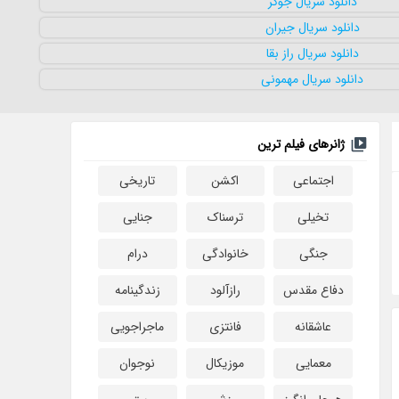
ژانرهای فیلم ترین
اجتماعی
اکشن
تاریخی
تخیلی
ترسناک
جنایی
جنگی
خانوادگی
درام
دفاع مقدس
رازآلود
زندگینامه
عاشقانه
فانتزی
ماجراجویی
معمایی
موزیکال
نوجوان