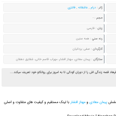
ژانر :
درام
,
عاشقانه
,
فانتزی
حجم :
-
زبان :
فارسی
رده سني :
همه سنین
کارگردان :
صفی یزدانیان
ستارگان :
پیمان معادی، مهناز افشار، مهراب قاسم خانی، شقایق دهقان
درخشش
پیمان معادی
و
مهناز افشار
با لینک مستقیم و کیفیت های متفاوت و اصلی