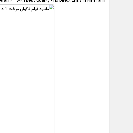
akht ” With Best Quality And Direct Links In FilmTarin