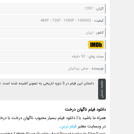
اکران :
1397
کيفيت :
480P - 720P - 1080P - 1080HQ
کشور :
ایران
:
مدت زمان :
92 دقیقه
نويسنده :
صفی یزدانیان
خلاصه داستان
داستان این فیلم در 3 دوره تاریخی به تصویر کشیده شده است. فرهاد قصه زندگی اش را از دوران کودکی تا به امروز برای روانکاو خود تعریف میکند.....
دانلود فیلم ناگهان درخت
همراه ما باشید با | دانلود فیلم بسیار محبوب ناگهان درخت با 
در وبسایت معتبر
فیلم ترین
..