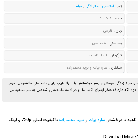
ژانر :
اجتماعی
,
خانوادگی
,
درام
حجم :
700MB
زبان :
فارسی
رده سني :
همه سنین
کارگردان :
آیدا پناهنده
ستارگان :
ساره بیات و نوید محمدزاده
ه و خرج زندگی خودش و پسر خردسالش را از راه تایپ پایان نامه های دانشجویی درمی
 خود نگه دارد که هرگز ازدواج نکند اما او در ادامه دلباخته ی شخصی به نام مسعود می
ب ناهید با درخشش
ساره بیات
و
نوید محمدزاده
با کیفیت اصلی 720p و لینک
Download Movie ” 