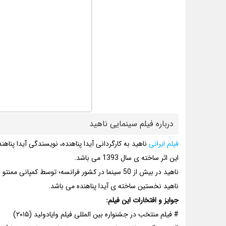
درباره فیلم سینمایی ناهید
فیلم ایرانی
ناهید به کارگردانی آیدا پناهنده، نویسندگی آیدا پناهن
این اثر ساخته ی سال 1393 می باشد.
ناهید در بیش از 50 سینما در کشور فرانسه؛ توسط کمپانی ممنتو فیلمز و در اسپانیا (کارامل فیلمز) و یونان (استرادافیلمز) اکران شده است.
ناهید نخستین ساخته ی آیدا پناهنده می باشد.
جوایز و افتخارات این فیلم:
# فیلم منتخب در جشنواره بین المللی فیلم وایادولید (۲۰۱۵)