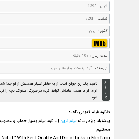
اکران :
1393
کيفيت :
720P
کشور :
ایران
:
مدت زمان :
105 دقیقه
نويسنده :
آیدا پناهنده و ارسلان امیری
خلاصه داستان
ناهید یک زن جوان است از به خاطر اعتیار همسرش از او جدا شد
آورد. او با همسر سابقش توافق کرده در صورتی میتواند بچه را نزد
شود.....
دانلود فیلم قدیمی ناهید
پیشنهاد ویژه رسانه
فیلم ترین
| دانلود فیلم بسیار جذاب و محبو
مستقیم
Nahid ” With Best Quality And Direct Links In FilmTarin