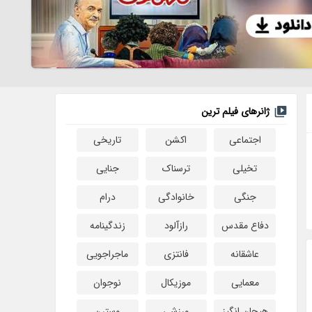
ژانرهای فیلم ترین
اجتماعی
اکشن
تاریخی
تخیلی
ترسناک
جنایی
جنگی
خانوادگی
درام
دفاع مقدس
رازآلود
زندگینامه
عاشقانه
فانتزی
ماجراجویی
معمایی
موزیکال
نوجوان
هیجان انگیز
ورزشی
وسترن