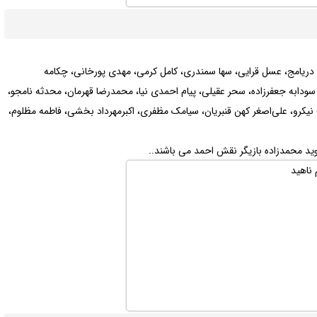
ده دریامج، عسل قرایی، سها سمندری، کامل کرمی، مهدی پورخانی، چکامه
سودابه جعفرزاده، سحر عقیلی، پیام احمدی نیا، محمدرضا قهرمان، محدثه نامجو،
 نیکرو، علی‌اصغر کهن قنبریان، سیامک مظفری، اکبرمهرداد بخشی، فاطمه مظلوم،
وید محمدزاده بازیگر نقش احمد می باشند..