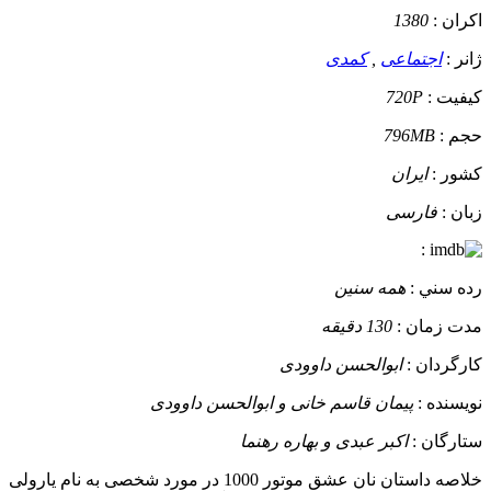
اکران :
1380
ژانر :
اجتماعی
,
کمدی
کيفيت :
720P
حجم :
796MB
کشور :
ایران
زبان :
فارسی
:
رده سني :
همه سنین
مدت زمان :
130 دقیقه
کارگردان :
ابوالحسن داوودی
نويسنده :
پیمان قاسم خانی و ابوالحسن داوودی
ستارگان :
اکبر عبدی و بهاره رهنما
خلاصه داستان
نان عشق موتور 1000 در مورد شخصی به نام یارولی