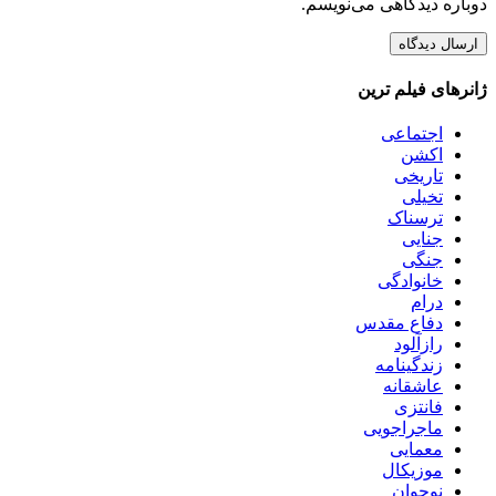
دوباره دیدگاهی می‌نویسم.
ژانرهای فیلم ترین
اجتماعی
اکشن
تاریخی
تخیلی
ترسناک
جنایی
جنگی
خانوادگی
درام
دفاع مقدس
رازآلود
زندگینامه
عاشقانه
فانتزی
ماجراجویی
معمایی
موزیکال
نوجوان