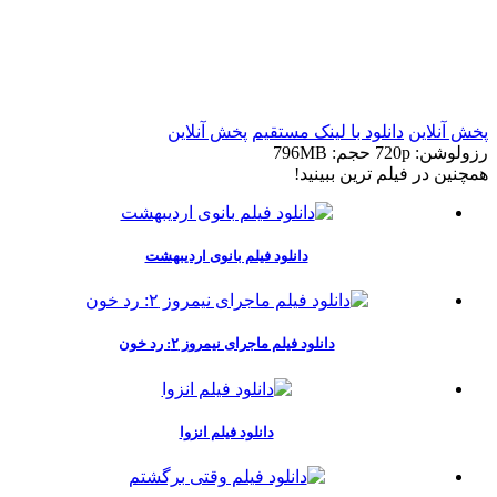
t
t
پخش آنلاین
دانلود با لينک مستقيم
پخش آنلاین
رزولوشن: 720p
حجم: 796MB
همچنين در فيلم ترين ببينيد!
دانلود فیلم بانوی اردیبهشت
دانلود فیلم ماجرای نیمروز ۲: رد خون
دانلود فیلم انزوا