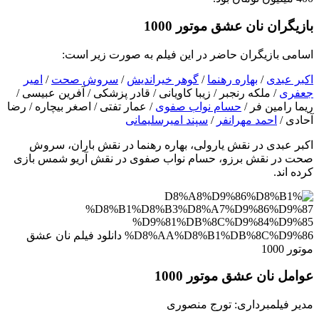
بازیگران نان عشق موتور 1000
اسامی بازیگران حاضر در این فیلم به صورت زیر است:
اکبر عبدی
/
بهاره رهنما
/
گوهر خیراندیش
/
سروش صحت
/
امیر
جعفری
/ ملکه رنجبر / زیبا کاویانی / قادر پزشکی / آفرین عبیسی /
ریما رامین فر /
حسام نواب صفوی
/ عمار تفتی / اصغر بیچاره / رضا
آحادی /
احمد مهرانفر
/
سپند امیرسلیمانی
اکبر عبدی در نقش یارولی، بهاره رهنما در نقش باران، سروش
صحت در نقش برزو، حسام نواب صفوی در نقش آریو شمس بازی
کرده اند.
عوامل نان عشق موتور 1000
مدیر فیلمبرداری: تورج منصوری