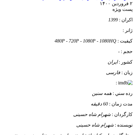
۲ فروردین ۱۴۰۰
پست ويژه
اکران :
1399
ژانر :
کيفيت :
480P - 720P - 1080P - 1080HQ
حجم :
-
کشور :
ایران
زبان :
فارسی
:
رده سني :
همه سنین
مدت زمان :
60 دقیقه
کارگردان :
شهرام شاه حسینی
نويسنده :
شهرام شاه حسینی