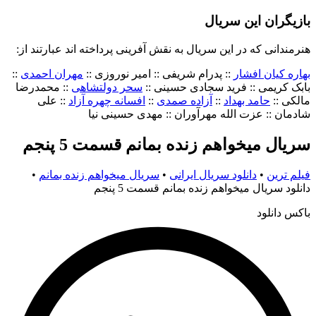
بازیگران این سریال
هنرمندانی که در این سریال به نقش آفرینی پرداخته اند عبارتند از:
بهاره کیان افشار
:: پدرام شریفی :: امیر نوروزی ::
مهران احمدی
::
بابک کریمی :: فرید سجادی حسینی ::
سحر دولتشاهی
:: محمدرضا
مالکی ::
حامد بهداد
::
آزاده صمدی
::
افسانه چهره آزاد
:: علی
شادمان :: عزت الله مهرآوران :: مهدی حسینی نیا
سریال میخواهم زنده بمانم قسمت 5 پنجم
فیلم ترین
•
دانلود سریال ایرانی
•
سریال میخواهم زنده بمانم
•
دانلود سریال میخواهم زنده بمانم قسمت 5 پنجم
باکس دانلود