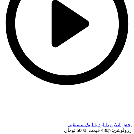
t
t
پخش آنلاین
دانلود با لينک مستقيم
رزولوشن: 480p
قيمت: 6000 تومان