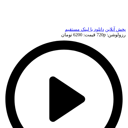
t
t
پخش آنلاین
دانلود با لينک مستقيم
رزولوشن: 720p
قيمت: 6200 تومان