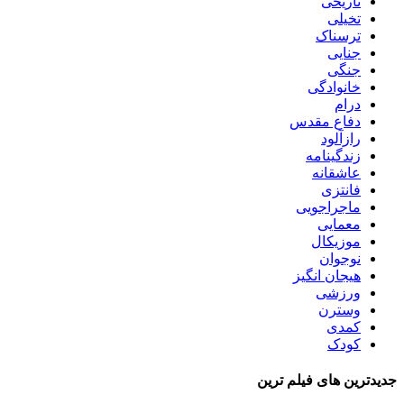
تاریخی
تخیلی
ترسناک
جنایی
جنگی
خانوادگی
درام
دفاع مقدس
رازآلود
زندگینامه
عاشقانه
فانتزی
ماجراجویی
معمایی
موزیکال
نوجوان
هیجان انگیز
ورزشی
وسترن
کمدی
کودک
جدیدترین های فیلم ترین