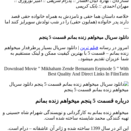
ستارگان :
بهاره کیان افشار :: پدرام شریفی :: امیر نوروزی ::
مهران احمدی :: بابک کریمی
خلاصه داستان
هما حقی و نامزدش به همراه خانواده حقی قصد
دارند پدر خانواده (همایون حقی) را در شب تولدش سوپرایز کنند اما
....
دانلود سریال میخواهم زنده بمانم قسمت 5 پنجم
امروز در رسانه
فیلم ترین
| دانلود سریال بسیار پرطرفدار میخواهم
زنده بمانم – قسمت 5 با بهترین کیفیت ممکن و لینک مستقیم به
شما عزیزان تقدیم میشود..
Download Movie ” Mikhaham Zende Bemanam Eepisode 5 ” With
Best Quality And Direct Links In FilmTarin
درباره قسمت 5 پنجم میخواهم زنده بمانم
میخواهم زنده بمانم به کارگردانی و نویسندگی شهرام شاه حسینی و
تهیه کنندگی محمد شایسته ساخته شده است.
این اثر در سال 1399 ساخته شده و ژانر آن عاشقانه – درام است.