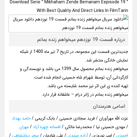
Download Serie ” Mikhaham Zende Bemanam Eepisode 19 ”
With Best Quality And Direct Links In FilmTarin
درباره قسمت 19 نوزدهم میخواهم زنده بمانم
جدیدترین قسمت این مجموعه، در تاریخ 7 تیر ماه 1400 از شبکه
نمایش خانگی منتشر شد.
میخواهم زنده بمانم محصول سال 1399 می باشد و نویسندگی و
کارگردانی آن، توسط شهرام شاه حسینی انجام شده است.
تهیه کننده ی این اثر نیز محمد شایسته می باشد.
میخواهم زنده بمانم در ژانر درام – عاشقانه قرار دارد.
اسامی هنرمندان
عزت الله مهرآوران / فرید سجادی حسینی / بابک کریمی /
حامد بهداد
/ مهدی حسینی نیا / محمدرضا مالکی /
افسانه چهره آزاد
/
مهران
احمدی
/ امیر نوروزی /
آزاده صمدی
/ علی شادمان /
سحر دولتشاهی
/