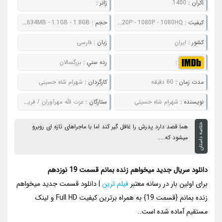
اکران :
1400
ژانر :
کيفيت :
480P - 720P - 1080P - 1080HQ
حجم :
199MB - 326MB - 634MB - 1.1GB - 1.8GB
کشور :
ایران
زبان :
فارسی
:
رده سني :
بزرگسالان
مدت زمان :
60 دقیقه
کارگردان :
شهرام شاه حسینی
نويسنده :
شهرام شاه حسینی
ستارگان :
عزت الله مهرآوران / فرید سجادی حسینی / بابک کریمی / حامد بهداد / مهدی حسینی نیا
خلاصه داستان
هما قصد دارد پدرش را غافل گیر کند اما با ماجراهای تازه ای روبرو
میشود که.....
دانلود سریال جدید میخواهم زنده بمانم قسمت 19 نوزدهم
برای اولین بار در رسانه معتبر
فیلم ترین
| دانلود قسمت جدید میخواهم
زنده بمانم {قسمت 19} به همراه برترین کیفیت Full HD و لینک
مستقیم آماده شده است..