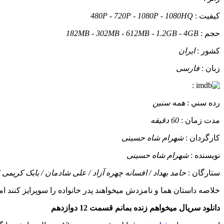
کيفيت :
480P - 720P - 1080P - 1080HQ
حجم :
182MB - 302MB - 612MB - 1.2GB - 4GB
کشور :
ایران
زبان :
فارسی
:
رده سني :
همه سنین
مدت زمان :
60 دقیقه
کارگردان :
شهرام شاه حسینی
نويسنده :
شهرام شاه حسینی
ستارگان :
حامد بهداد / افسانه چهره آزاد / علی شادمان / بابک کریم
خلاصه داستان
هما و نامزدش میخواهند پدر خانواده را سوپرایز کنند اما 
دانلود سریال میخواهم زنده بمانم قسمت 12 دوازدهم