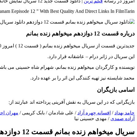
امروز در رسانه
فیلم ترین
| دانلود قسمت جدید 12 سریال نمایش خانگی میخواهم زنده بمانم با کیفیت های متفاوت و اصلی به همراه لینک مستقیم آماده شده است..
am Eepisode 12 ” With Best Quality And Direct Links In FilmTarin
درباره قسمت 12 دوازدهم میخواهم زنده بمانم
جدیدترین قسمت از سریال میخواهم زنده بمانم ( قسمت 12 ) امروز 20 اردیبهشت ماه 1400 از شبکه نمایش خانگی منتشر شد.
این سریال در ژانر درام – عاشقانه قرار دارد.
نویسنده و کارگردان میخواهم زنده بمانم، شهرام شاه حسینی می باشد
محمد شایسته نیز تهیه کنندگی این اثر را بر عهده دارد.
اسامی بازیگران
بازیگرانی که در این سریال به نقش آفرینی پرداخته اند عبارتند از:
حامد بهداد
/
افسانه چهره آزاد
/ علی شادمان / بابک کریمی /
مهران اح
آزاده صمدی
/ مهدی حسینی نیا
سریال میخواهم زنده بمانم قسمت 12 دوازدهم