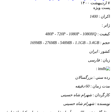
۷ اردیبهشت ۱۴۰۰
پست ويژه
اکران :
1400
ژانر :
کيفيت :
480P - 720P - 1080P - 1080HQ
حجم :
169MB - 276MB - 548MB - 1.1GB - 3.4GB
کشور :
ایران
زبان :
فارسی
:
رده سني :
بزرگسالان
مدت زمان :
60 دقیقه
کارگردان :
شهرام شاه حسینی
نويسنده :
شهرام شاه حسینی