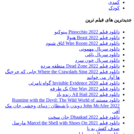
کمدی
کودک
جدیدترین های فیلم ترین
دانلود فیلم Pinocchio 2022 پینوکیو
دانلود فیلم Beast 2022 هیولا
دانلود فیلم Wire Room 2022 اتاق شنود
دانلود سریال مهمونی
دانلود سریال یاغی
دانلود سریال خون سرد
دانلود فیلم 2022 Dead Zone منطقه مرده
دانلود فیلم Where the Crawdads Sing 2022 جایی که خرچنگ
ها آواز می خوانند
دانلود فیلم 2020 Invisible Evidence گواه نامرئی
دانلود فیلم One Way 2022 یک طرفه
دانلود فیلم All Hail 2022 زنده باد
دانلود مستند Running with the Devil: The Wild World of
John McAfee 2022 دویدن با شیطان : دنیای وحشی جان مک
آفی
دانلود فیلم Dhaakad 2022 جان سخت
دانلود فیلم Marcel the Shell with Shoes On 2021 مارسل
صدف کفش به پا