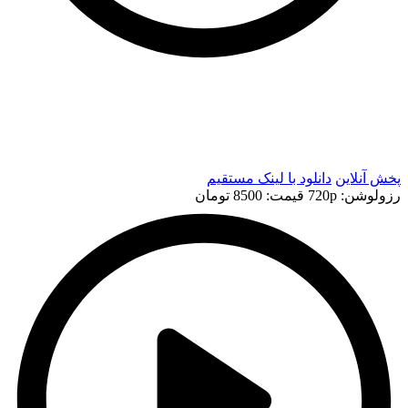
t
t
پخش آنلاین
دانلود با لينک مستقيم
رزولوشن: 720p
قيمت: 8500 تومان