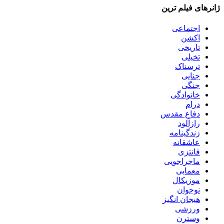
ژانرهای فیلم ترین
اجتماعی
اکشن
تاریخی
تخیلی
ترسناک
جنایی
جنگی
خانوادگی
درام
دفاع مقدس
رازآلود
زندگینامه
عاشقانه
فانتزی
ماجراجویی
معمایی
موزیکال
نوجوان
هیجان انگیز
ورزشی
وسترن