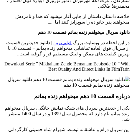
ستارگان :
عزت الله مهرآوران / امیر نوروزی / بهاره کیان افشار /
محمدرضا مالکی
خلاصه داستان
داستان از جایی آغاز میشود که هما و نامزدش
میخواهند پدر خانواده را سوپرایز کنند اما .....
دانلود سریال میخواهم زنده بمانم قسمت 10 دهم
در این لحظه در وبسایت بزرگ
فیلم ترین
| دانلود جدیدترین قسمت
از سریال فوق العاده تماشایی میخواهم زنده بمانم – قسمت 10 با
بهترین کیفیت های ممکن و لینک مستقیم قرار گرفته است..
Download Serie ” Mikhaham Zende Bemanam Eepisode 10 ” With
Best Quality And Direct Links In FilmTarin
درباره قسمت 10 دهم میخواهم زنده بمانم
یکی از جدیدترین سریال های شبکه نمایش خانگی، سریال میخواهم
زنده بمانم نام دارد که محصول سال 1399 و در سال 1400 منتشر
شد.
این سریال درام و عاشقانه توسط شهرام شاه حسینی کارگردانی