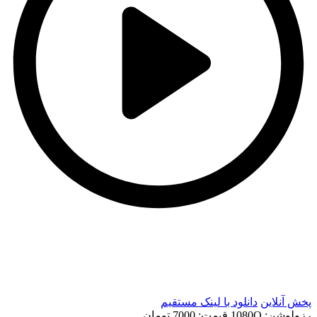
t
t
پخش آنلاین
دانلود با لينک مستقيم
رزولوشن: 1080Q
قيمت: 7000 تومان