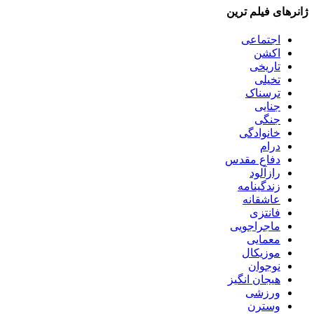
ژانرهای فیلم ترین
اجتماعی
اکشن
تاریخی
تخیلی
ترسناک
جنایی
جنگی
خانوادگی
درام
دفاع مقدس
رازآلود
زندگینامه
عاشقانه
فانتزی
ماجراجویی
معمایی
موزیکال
نوجوان
هیجان انگیز
ورزشی
وسترن