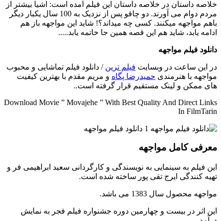
خلاصه داستان
در خلاصه داستان این فیلم آمده است: اشیا بیشتر از
مردم دوام می آورند. دو چاقو پس از نزدیک به 100 سال یکبار دیگر
باهم مواجهه میکنند. کسی چه میداند؟! شاید این مواجهه باز هم
ادامه یابد، شاید هم این قصه همین جا خاتمه یابد.....
دانلود فیلم مواجهه
در این ساعت در وبسایت
فیلم ترین
/ دانلود فیلم تماشایی و محبوب
مواجهه با هنرمندی
حمیدرضا پگاه
و مریم مقدم با بهترین کیفیت
های ممکن و لینک مستقیم قرار گرفته است..
Download Movie ” Movajehe ” With Best Quality And Direct Links
In FilmTarin
معرفی کامل مواجهه
این فیلم به سینمایی به نویسندگی و کارگردانی سعید ابراهیمی فر و
تهیه کنندگی ایرج تقی پور ساخته شده است.
مواجهه محصول سال 1383 می باشد.
این اثر در بیست و چهارمین دوره جشنواره فیلم فجر به نمایش
درآمد.