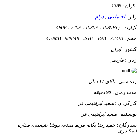
اکران :
1385
ژانر :
اجتماعی
,
درام
کيفيت :
480P - 720P - 1080P - 1080HQ
حجم :
470MB - 989MB - 2GB - 3GB - 7.1GB
کشور :
ایران
زبان :
فارسی
:
رده سني :
بالای 17 سال
مدت زمان :
90 دقیقه
کارگردان :
سعید ابراهیمی فر
نويسنده :
سعید ابراهیمی فر
ستارگان :
حمیدرضا پگاه، مریم مقدم، نیوشا ضیغمی، ستاره
اسکندری