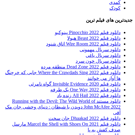
کمدی
کودک
جدیدترین های فیلم ترین
دانلود فیلم Pinocchio 2022 پینوکیو
دانلود فیلم Beast 2022 هیولا
دانلود فیلم Wire Room 2022 اتاق شنود
دانلود سریال مهمونی
دانلود سریال یاغی
دانلود سریال خون سرد
دانلود فیلم 2022 Dead Zone منطقه مرده
دانلود فیلم Where the Crawdads Sing 2022 جایی که خرچنگ
ها آواز می خوانند
دانلود فیلم 2020 Invisible Evidence گواه نامرئی
دانلود فیلم One Way 2022 یک طرفه
دانلود فیلم All Hail 2022 زنده باد
دانلود مستند Running with the Devil: The Wild World of
John McAfee 2022 دویدن با شیطان : دنیای وحشی جان مک
آفی
دانلود فیلم Dhaakad 2022 جان سخت
دانلود فیلم Marcel the Shell with Shoes On 2021 مارسل
صدف کفش به پا