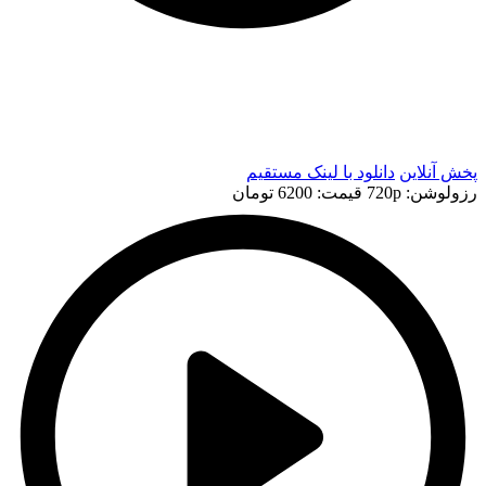
t
t
پخش آنلاین
دانلود با لينک مستقيم
رزولوشن: 720p
قيمت: 6200 تومان