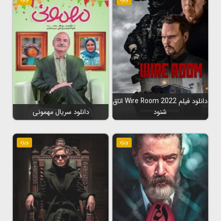
دانلود فیلم Wire Room 2022 اتاق
شنود
دانلود سریال مهمونی
ویژه
ویژه