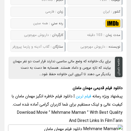
کشور :
ایران
زبان :
فارسی
:
رده سني :
همه سنین
مدت زمان :
103 دقیقه
کارگردان :
داریوش مهرجویی
نويسنده :
داریوش مهرجویی
ستارگان :
گلاب آدینه و پارسا پیروزفر
خلاصه داستان
برای یک خانواده که وضع مالی مناسبی ندارند قرار است دو نفر مهمان
بیایند که تازه عروس و داماد هستند. همسایه ها دست به دست
یکدیگر می دهند تا آبروی این خانواده حفظ شود...
دانلود فیلم قدیمی مهمان مامان
پیشنهاد ویژه رسانه
فیلم ترین
| دانلود فیلم خاطره انگیز مهمان مامان با
کیفیت عالی و لینک مستقیم برای شما کاربران گرامی آماده شده است.
Download Movie ” Mehmane Maman ” With Best Quality
And Direct Links In FilmTarin