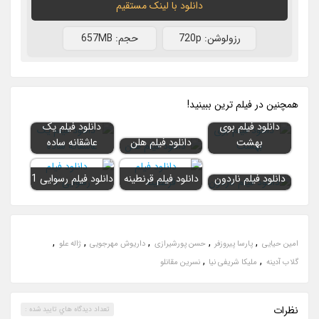
دانلود با لينک مستقيم
رزولوشن: 720p
حجم: 657MB
همچنين در فيلم ترين ببينيد!
دانلود فیلم بوی
دانلود فیلم یک
بهشت
دانلود فیلم هلن
عاشقانه ساده
دانلود فیلم ناردون
دانلود فیلم قرنطینه
دانلود فیلم رسوایی 1
,
,
,
,
,
امین حیایی
پارسا پیروزفر
حسن پورشیرازی
داریوش مهرجویی
ژاله علو
,
,
گلاب آدینه
ملیکا شریفی نیا
نسرین مقانلو
نظرات
تعداد ديدگاه هاي تاييد شده :