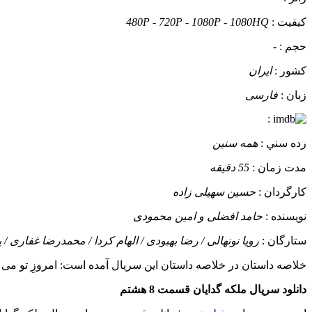
کيفيت :
480P - 720P - 1080P - 1080HQ
حجم :
-
کشور :
ایران
زبان :
فارسی
:
رده سني :
همه سنین
مدت زمان :
55 دقیقه
کارگردان :
حسین سهیلی زاده
نويسنده :
حامد افضلی و امین محمودی
ستارگان :
رویا نونهالی / رضا بهبودی / الهام کردا / محمدرضا غفاری 
خلاصه داستان
در خلاصه داستان این سریال آمده است: امروزِ تو می 
دانلود سریال ملکه گدایان قسمت 8 هشتم