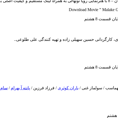
تقدیم میشود..
Download Movie ” Malake Ged
 کارگردانی حسین سهیلی زاده و تهیه کنندگی علی طلوعی..
ماسب / سولماز غنی /
باران کوثری
/ فرزاد فرزین /
پانته آ بهرام
/
سام 