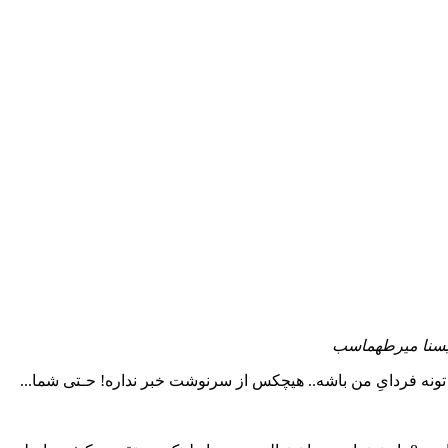
/ یسنا میرطهماسب
تونه فردایِ من باشه.. هیچکس از سرنوشت خبر نداره! حـتی شما...