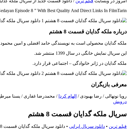
امروز در وبسایت
فیلم ترین
/ دانلود قسمت جدید از سریال ملکه گدایان – 8 با هنرنمایی رویا نونهالی به همراه لینک مستقیم و کیفیت اصلی به شما عزیزان 
ayan Episode 8 ” With Best Quality And Direct Links In FilmTarin
درباره ملکه گدایان قسمت 8 هشتم
ملکه گدایان محصولی است به نویسندگی حامد افضلی و امین محمودی،
این سریال نمایش خانگی در سال 1399 منتشر شد.
ملکه گدایان در ژانر خانوادگی – اجتماعی قرار دارد.
معرفی بازیگران
رویا نونهالی / رضا بهبودی /
الهام کردا
/ محمدرضا غفاری / یسنا میرطه
درویش
سریال ملکه گدایان قسمت 8 هشتم
فیلم ترین
•
دانلود سریال ایرانی
•
دانلود سریال ملکه گدایان قسمت 8 هشتم