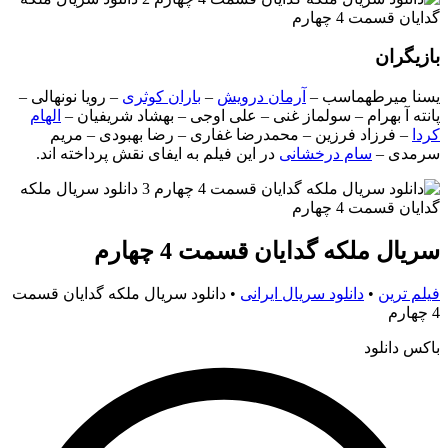
بازیگران
یسنا میرطهماسب –
آرمان درویش
–
باران کوثری
– رویا نونهالی –
پانته آ بهرام – سولماز غنی – علی اوجی – بهشاد شریفیان –
الهام
کردا
– فرزاد فرزین – محمدرضا غفاری – رضا بهبودی – مریم
سرمدی –
سام درخشانی
در این فیلم به ایفای نقش پرداخته اند.
سریال ملکه گدایان قسمت 4 چهارم
فیلم ترین
•
دانلود سریال ایرانی
•
دانلود سریال ملکه گدایان قسمت
4 چهارم
باکس دانلود