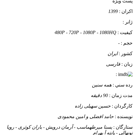
پست ويژه
اکران :
1399
ژانر :
کيفيت :
480P - 720P - 1080P - 1080HQ
حجم :
-
کشور :
ایران
زبان :
فارسی
:
رده سني :
همه سنین
مدت زمان :
90 دقیقه
کارگردان :
حسین سهیلی زاده
نويسنده :
حامد افضلی و امین محمودی
ستارگان :
یسنا میرطهماسب - آرمان درویش - باران کوثری - رویا
نونهالی - پانته آ بهرام