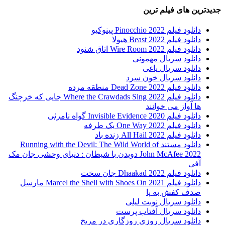
جدیدترین های فیلم ترین
دانلود فیلم Pinocchio 2022 پینوکیو
دانلود فیلم Beast 2022 هیولا
دانلود فیلم Wire Room 2022 اتاق شنود
دانلود سریال مهمونی
دانلود سریال یاغی
دانلود سریال خون سرد
دانلود فیلم 2022 Dead Zone منطقه مرده
دانلود فیلم Where the Crawdads Sing 2022 جایی که خرچنگ
ها آواز می خوانند
دانلود فیلم 2020 Invisible Evidence گواه نامرئی
دانلود فیلم One Way 2022 یک طرفه
دانلود فیلم All Hail 2022 زنده باد
دانلود مستند Running with the Devil: The Wild World of
John McAfee 2022 دویدن با شیطان : دنیای وحشی جان مک
آفی
دانلود فیلم Dhaakad 2022 جان سخت
دانلود فیلم Marcel the Shell with Shoes On 2021 مارسل
صدف کفش به پا
دانلود سریال نوبت لیلی
دانلود سریال آفتاب پرست
دانلود سریال روزی روزگاری در مریخ