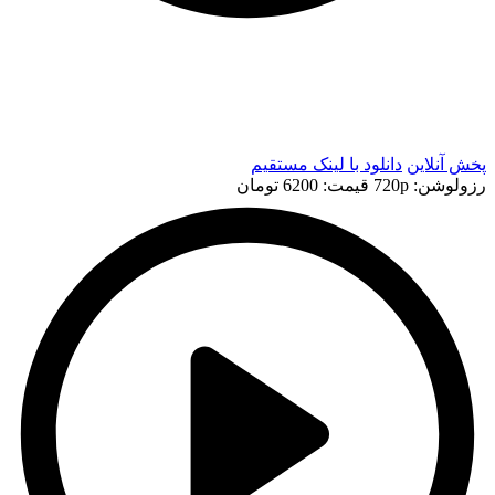
t
t
پخش آنلاین
دانلود با لينک مستقيم
رزولوشن: 720p
قيمت: 6200 تومان