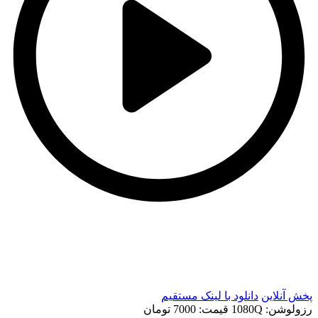
t
t
پخش آنلاین
دانلود با لينک مستقيم
رزولوشن: 1080Q
قيمت: 7000 تومان