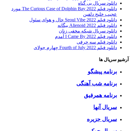
دانلود سریال بی گناه
دانلود فیلم The Curious Case of Dolphin Bay 2022 مورد
عجیب خلیج دلفین
دانلود فیلم Seoul Vibe 2022 حال و هوای سئول
دانلود فیلم Alienoid 2022 بیگانه
دانلود سریال شبکه مخفی زنان
دانلود فیلم I Came By 2022 آمدم
دانلود فیلم سه حرفی
دانلود فیلم Fourth of July 2022 چهارم جولای
آرشیو سریال ها
برنامه پیشگو
برنامه شب آهنگی
برنامه همرفیق
سریال آنها
سریال جزیره
سریال جوکر