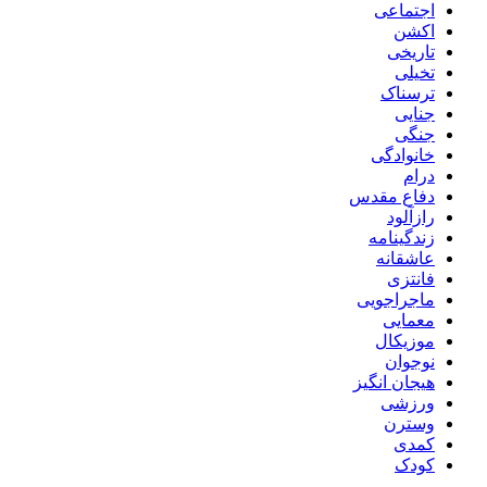
اجتماعی
اکشن
تاریخی
تخیلی
ترسناک
جنایی
جنگی
خانوادگی
درام
دفاع مقدس
رازآلود
زندگینامه
عاشقانه
فانتزی
ماجراجویی
معمایی
موزیکال
نوجوان
هیجان انگیز
ورزشی
وسترن
کمدی
کودک