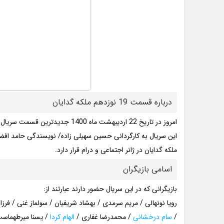
درباره قسمت 19 نوزدهم ملکه گدایان
امروز در تاریخ 22 اردیبهشت ماه 1400 جدیدترین قسمت سریال نمایش خانگی ملکه گدایان منتشر شد.
این سریال به کارگردانی حسین سهیلی زاده/ نویسندگی حامد اف
ملکه گدایان در ژانر اجتماعی و درام قرار دارد.
اسامی بازیگران
بازیگرانی که در این سریال حضور دارند عبارتند از:
رویا نونهالی / مریم سرمدی / بهشاد شریفیان / سولماز غنی / فرزا
/
سام درخشانی
/ محمدرضا غفاری /
الهام کردا
/ یسنا میرطهماس