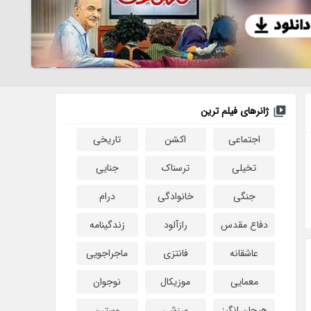
ژانرهای فیلم ترین
اجتماعی
اکشن
تاریخی
تخیلی
ترسناک
جنایی
جنگی
خانوادگی
درام
دفاع مقدس
رازآلود
زندگینامه
عاشقانه
فانتزی
ماجراجویی
معمایی
موزیکال
نوجوان
هیجان انگیز
ورزشی
وسترن