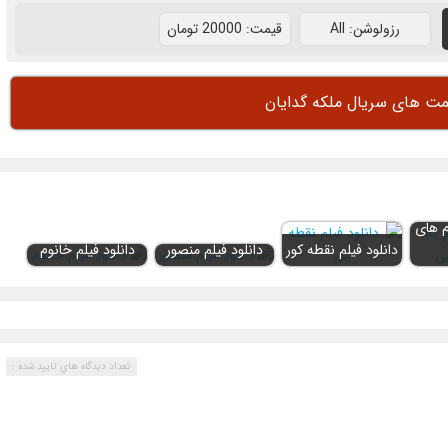
رزولوشن: All
قيمت: 20000 تومان
مت های سریال ملکه گدایان
م های
دانلود فیلم نقطه کور
دانلود فیلم منصور
دانلود فیلم خانوم
تعداد ديدگاه هاي تاييد شده :