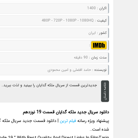
اکران :
1400
کيفيت :
480P - 720P - 1080P - 1080HQ
کشور :
ایران
:
مدت زمان :
90 دقیقه
نويسنده :
حامد افضلی و امین محمودی
خلاصه داستان
جدیدترین قسمت از سریال ملکه گدایان را ببینید و لذت ببرید..
دانلود سریال جدید ملکه گدایان قسمت 19 نوزدهم
پیشنهاد ویژه رسانه
فیلم ترین
شده است..
e 19 ” With Best Quality And Direct Links In FilmTarin