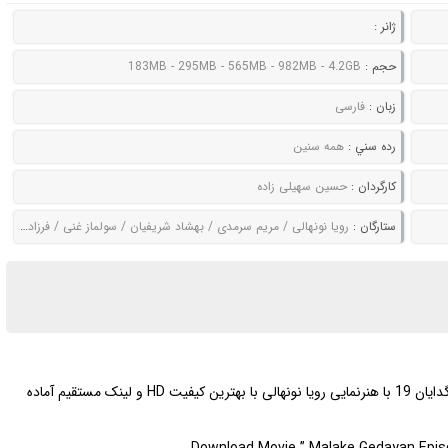
ژانر :
حجم :
183MB - 295MB - 565MB - 982MB - 4.2GB
زبان :
فارسی
رده سني :
همه سنین
کارگردان :
حسین سهیلی زاده
ستارگان :
رویا نونهالی / مریم سرمدی / بهشاد شریفیان / سولماز غنی / فرزاد فرزین / باران کوثری
| دانلود قسمت جدید سریال ملکه گدایان 19 با هنرنمایی رویا نونهالی با بهترین کیفیت HD و لینک مستقیم آماده
Download Movie ” Malake Gedayan Episod