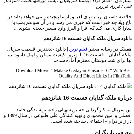
ستارگان :
الهام کردا / بهشاد شریفیان / یسنا میرطهماسب / سولماز
غنی / فرزاد فرزین
خلاصه داستان
آریا به پای لعیا و پارسا پیچیده و می خواهد بداند در
باغ ویلا چه خبر است که خبری می رسد و در آن سو هم بمب با
سارا کاری می کند که افرا و البرز وارد مسیر جدیدی بشوند ...
دانلود سریال ملکه گدایان قسمت 16 شانزدهم
همینک در رسانه معتبر
فیلم ترین
| دانلود جدیدترین قسمت سریال
ملکه گدایان – قسمت 16 با بهترین کیفیت ممکن و لینک دانلود نیم
بها برای شما دوستان محترم آماده شده..
Download Movie ” Malake Gedayan Episode 16 ” With Best
Quality And Direct Links In FilmTarin
درباره ملکه گدایان قسمت 16 شانزدهم
این سریال به کارگردانی حسین سهیلی زاده، نویسندگی حامد
افضلی و امین محمودی و تهیه کنندگی علی طلوعی در سال 1399 و
در ژانر درام – اجتماعی ساخته شده است.
معرفی بازیگران