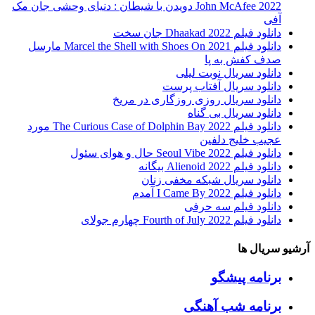
John McAfee 2022 دویدن با شیطان : دنیای وحشی جان مک
آفی
دانلود فیلم Dhaakad 2022 جان سخت
دانلود فیلم Marcel the Shell with Shoes On 2021 مارسل
صدف کفش به پا
دانلود سریال نوبت لیلی
دانلود سریال آفتاب پرست
دانلود سریال روزی روزگاری در مریخ
دانلود سریال بی گناه
دانلود فیلم The Curious Case of Dolphin Bay 2022 مورد
عجیب خلیج دلفین
دانلود فیلم Seoul Vibe 2022 حال و هوای سئول
دانلود فیلم Alienoid 2022 بیگانه
دانلود سریال شبکه مخفی زنان
دانلود فیلم I Came By 2022 آمدم
دانلود فیلم سه حرفی
دانلود فیلم Fourth of July 2022 چهارم جولای
آرشیو سریال ها
برنامه پیشگو
برنامه شب آهنگی