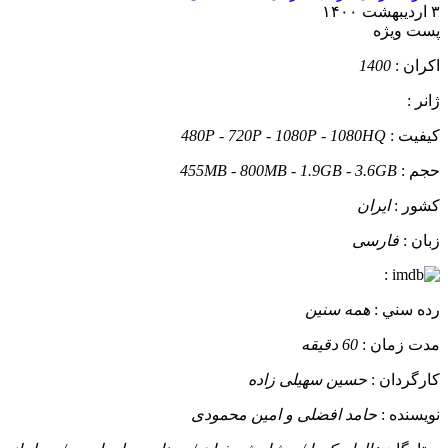
۳ اردیبهشت ۱۴۰۰
پست ويژه
اکران :
1400
ژانر :
کيفيت :
480P - 720P - 1080P - 1080HQ
حجم :
455MB - 800MB - 1.9GB - 3.6GB
کشور :
ایران
زبان :
فارسی
:
رده سني :
همه سنین
مدت زمان :
60 دقیقه
کارگردان :
حسین سهیلی زاده
نويسنده :
حامد افضلی و امین محمودی