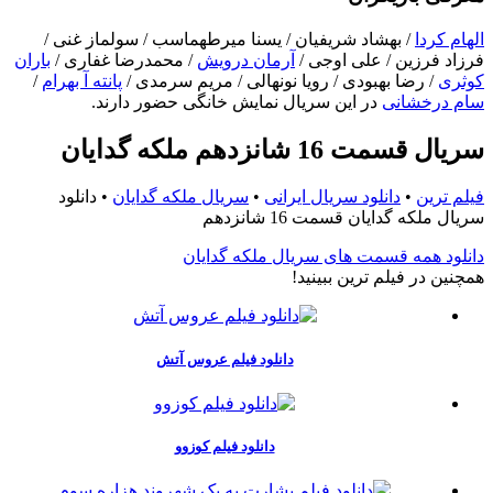
الهام کردا
/ بهشاد شریفیان / یسنا میرطهماسب / سولماز غنی /
فرزاد فرزین / علی اوجی /
آرمان درویش
/ محمدرضا غفاری /
باران
کوثری
/ رضا بهبودی / رویا نونهالی / مریم سرمدی /
پانته آ بهرام
/
سام درخشانی
در این سریال نمایش خانگی حضور دارند.
سریال قسمت 16 شانزدهم ملکه گدایان
فیلم ترین
•
دانلود سریال ایرانی
•
سریال ملکه گدایان
•
دانلود
سریال ملکه گدایان قسمت 16 شانزدهم
دانلود همه قسمت های سریال ملکه گدایان
همچنين در فيلم ترين ببينيد!
دانلود فیلم عروس آتش
دانلود فیلم کوزوو