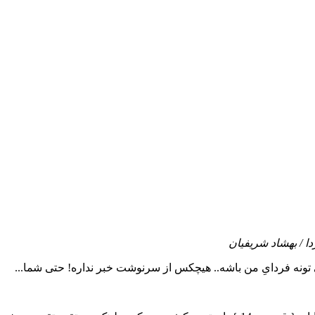
ا / بهشاد شریفیان
تونه فردایِ من باشه.. هیچکس از سرنوشت خبر نداره! حتی شما...