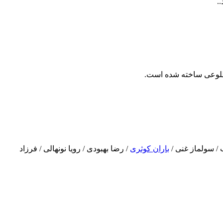
/ سولماز غنی /
باران کوثری
/ رضا بهبودی / رویا نونهالی / فرزاد