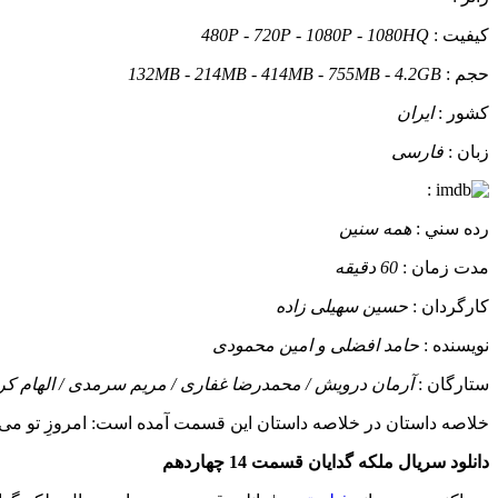
کيفيت :
480P - 720P - 1080P - 1080HQ
حجم :
132MB - 214MB - 414MB - 755MB - 4.2GB
کشور :
ایران
زبان :
فارسی
:
رده سني :
همه سنین
مدت زمان :
60 دقیقه
کارگردان :
حسین سهیلی زاده
نويسنده :
حامد افضلی و امین محمودی
ستارگان :
آرمان درویش / محمدرضا غفاری / مریم سرمدی / الهام کرد
خلاصه داستان
در خلاصه داستان این قسمت آمده است: امروزِ تو می 
دانلود سریال ملکه گدایان قسمت 14 چهاردهم