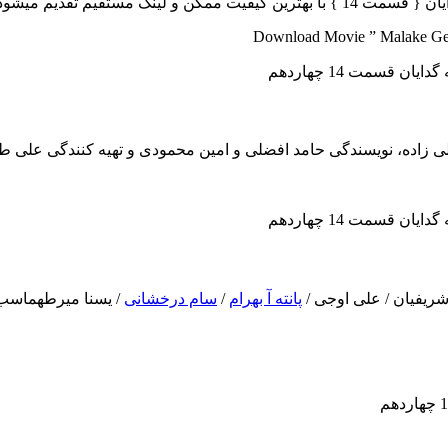
 لینک مستقیم تقدیم میشود..
Download Movie ” Malake Geda
شریفیان / علی اوجی /
پانته آ بهرام
/
سام درخشانی
/ یسنا میرطهماسب 