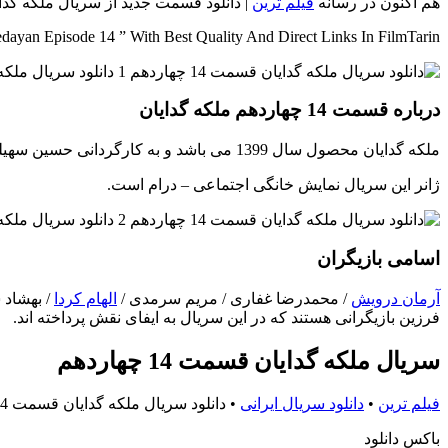
هم اکنون در رسانه
فیلم ترین
| دانلود قسمت جدید از سریال ملکه گدایان { قسمت 14 } با بهترین کیفیت ممکن و
yan Episode 14 ” With Best Quality And Direct Links In FilmTarin
درباره قسمت 14 چهاردهم ملکه گدایان
ملکه گدایان محصول سال 1399 می باشد و به کارگردانی حسین سهیلی زاده، نویسندگی حامد افضلی و امین محمودی و تهیه کنندگی علی طلوعی ساخته شده است.
ژانر این سریال نمایش خانگی اجتماعی – درام است.
اسامی بازیگران
آرمان درویش
/ محمدرضا غفاری / مریم سرمدی /
الهام کردا
/ بهشاد 
فرزین بازیگرانی هستند که در این سریال به ایفای نقش پرداخته اند.
سریال ملکه گدایان قسمت 14 چهاردهم
فیلم ترین
•
دانلود سریال ایرانی
•
دانلود سریال ملکه گدایان قسمت 14 چهاردهم
باکس دانلود