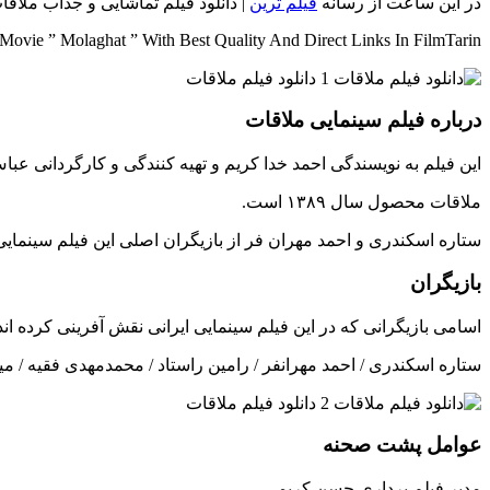
در این ساعت از رسانه
فیلم ترین
| دانلود فیلم تماشایی و جذاب ملا
ovie ” Molaghat ” With Best Quality And Direct Links In FilmTarin
درباره فیلم سینمایی ملاقات
این فیلم به نویسندگی احمد خدا کریم و تهیه کنندگی و کارگردانی ع
ملاقات محصول سال ۱۳۸۹ است.
ستاره اسکندری و احمد مهران فر از بازیگران اصلی این فیلم سینمایی
بازیگران
اسامی بازیگرانی که در این فیلم سینمایی ایرانی نقش آفرینی کرده اند
ستاره اسکندری / احمد مهرانفر / رامین راستاد / محمدمهدی فقیه / می
عوامل پشت صحنه
مدیر فیلم برداری حسن کریمی