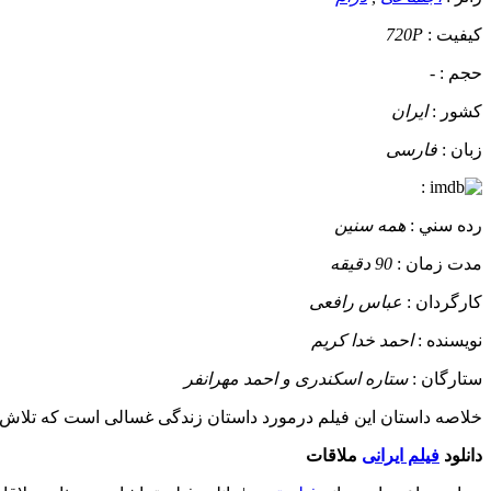
کيفيت :
720P
حجم :
-
کشور :
ایران
زبان :
فارسی
:
رده سني :
همه سنین
مدت زمان :
90 دقیقه
کارگردان :
عباس رافعی
نويسنده :
احمد خدا کریم
ستارگان :
ستاره اسکندری و احمد مهرانفر
خلاصه داستان
این فیلم درمورد داستان زندگی غسالی است که تلاش میک
دانلود
فیلم ایرانی
ملاقات