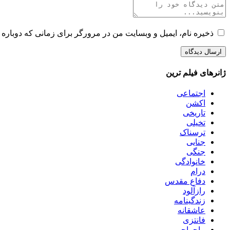
ذخیره نام، ایمیل و وبسایت من در مرورگر برای زمانی که دوباره 
ژانرهای فیلم ترین
اجتماعی
اکشن
تاریخی
تخیلی
ترسناک
جنایی
جنگی
خانوادگی
درام
دفاع مقدس
رازآلود
زندگینامه
عاشقانه
فانتزی
ماجراجویی