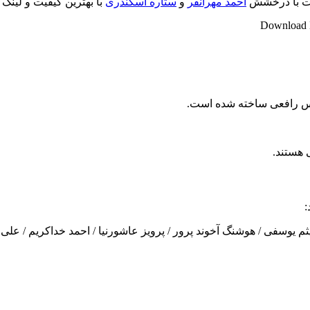
قات با درخشش
احمد مهرانفر
و
ستاره اسکندری
با بهترین کیفیت و لینک
Download M
باس رافعی ساخته شده است.
 هستند.
:
ثم یوسفی / هوشنگ آخوند پرور / پرویز عاشورنیا / احمد خداکریم / علی 