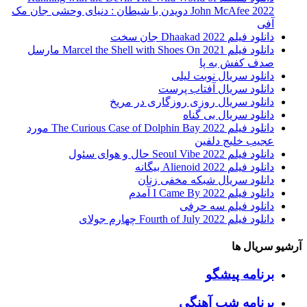
John McAfee 2022 دویدن با شیطان : دنیای وحشی جان مک
آفی
دانلود فیلم Dhaakad 2022 جان سخت
دانلود فیلم Marcel the Shell with Shoes On 2021 مارسل
صدف کفش به پا
دانلود سریال نوبت لیلی
دانلود سریال آفتاب پرست
دانلود سریال روزی روزگاری در مریخ
دانلود سریال بی گناه
دانلود فیلم The Curious Case of Dolphin Bay 2022 مورد
عجیب خلیج دلفین
دانلود فیلم Seoul Vibe 2022 حال و هوای سئول
دانلود فیلم Alienoid 2022 بیگانه
دانلود سریال شبکه مخفی زنان
دانلود فیلم I Came By 2022 آمدم
دانلود فیلم سه حرفی
دانلود فیلم Fourth of July 2022 چهارم جولای
آرشیو سریال ها
برنامه پیشگو
برنامه شب آهنگی