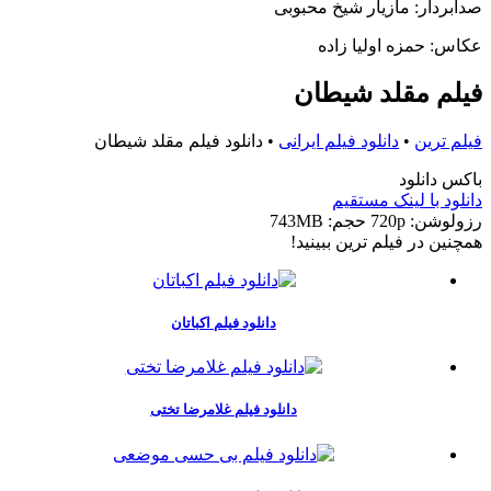
صدابردار: مازیار شیخ محبوبی
عکاس: حمزه اولیا زاده
فیلم مقلد شیطان
فیلم ترین
•
دانلود فیلم ایرانی
•
دانلود فیلم مقلد شیطان
باکس دانلود
دانلود با لينک مستقيم
رزولوشن: 720p
حجم: 743MB
همچنين در فيلم ترين ببينيد!
دانلود فیلم اکباتان
دانلود فیلم غلامرضا تختی