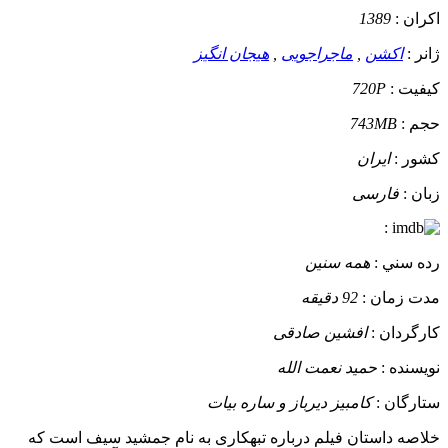
اکران :
1389
ژانر :
اکشن
,
ماجراجویی
,
هیجان انگیز
کيفيت :
720P
حجم :
743MB
کشور :
ایران
زبان :
فارسی
:
رده سني :
همه سنین
مدت زمان :
92 دقیقه
کارگردان :
افشین صادقی
نويسنده :
حمید نعمت الله
ستارگان :
کامبیز دیرباز و ساره بیات
خلاصه داستان
فیلم درباره تبهکاری به نام جمشید سیف است که