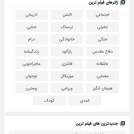
ژانرهای فیلم ترین
اجتماعی
اکشن
تاریخی
تخیلی
ترسناک
جنایی
جنگی
خانوادگی
درام
دفاع مقدس
رازآلود
زندگینامه
عاشقانه
فانتزی
ماجراجویی
معمایی
موزیکال
نوجوان
هیجان انگیز
ورزشی
وسترن
کمدی
کودک
جدیدترین های فیلم ترین