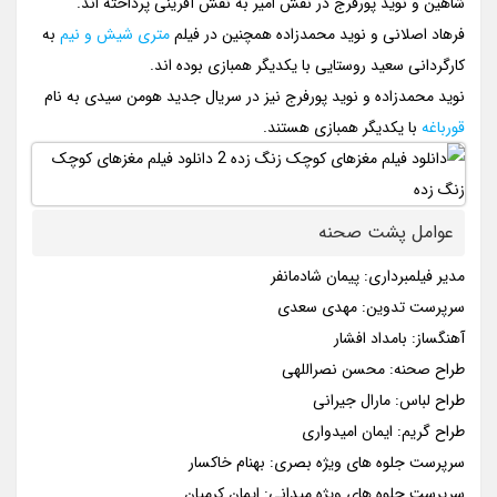
شاهین و نوید پورفرج در نقش امیر به نقش آفرینی پرداخته اند.
فرهاد اصلانی و نوید محمدزاده همچنین در فیلم
متری شیش و نیم
به
کارگردانی سعید روستایی با یکدیگر همبازی بوده اند.
نوید محمدزاده و نوید پورفرج نیز در سریال جدید هومن سیدی به نام
قورباغه
با یکدیگر همبازی هستند.
عوامل پشت صحنه
مدیر فیلمبرداری: پیمان شادمانفر
سرپرست تدوین: مهدی سعدی
آهنگساز: بامداد افشار
طراح صحنه: محسن نصراللهی
طراح لباس: مارال جیرانی
طراح گریم: ایمان امیدواری
سرپرست جلوه های ویژه بصری: بهنام خاکسار
سرپرست جلوه های ویژه میدانی: ایمان کرمیان