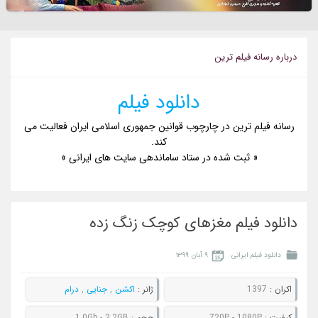
درباره رسانه فيلم ترين
دانلود فیلم
رسانه فیلم ترین در چارچوب قوانین جمهوری اسلامی ایران فعالیت می
کند.
« ثبت شده در ستاد ساماندهی سایت های ایرانی »
دانلود فیلم مغزهای کوچک زنگ زده
دانلود فیلم ایرانی
۹ آبان ۱۳۹۹
اکران :
1397
ژانر :
اکشن
,
جنایی
,
درام
کيفيت :
720P - 1080P
حجم :
1.0Gb - 2.2GB