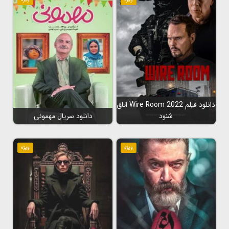
دانلود فیلم Wire Room 2022 اتاق
شنود
دانلود سریال مهمونی
ویژه
ویژه