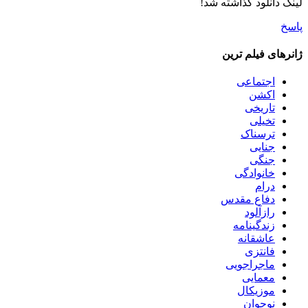
لینک دانلود گذاشته شد!
پاسخ
ژانرهای فیلم ترین
اجتماعی
اکشن
تاریخی
تخیلی
ترسناک
جنایی
جنگی
خانوادگی
درام
دفاع مقدس
رازآلود
زندگینامه
عاشقانه
فانتزی
ماجراجویی
معمایی
موزیکال
نوجوان