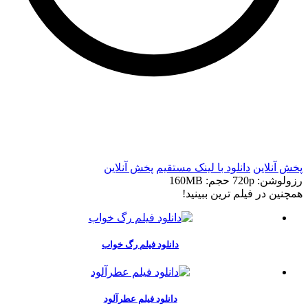
t
t
پخش آنلاین
دانلود با لينک مستقيم
پخش آنلاین
رزولوشن: 720p
حجم: 160MB
همچنين در فيلم ترين ببينيد!
دانلود فیلم رگ خواب
دانلود فیلم عطرآلود