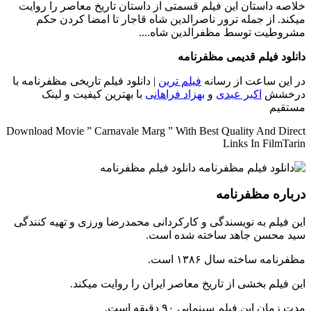
خلاصه داستان
این فیلم قسمتی از داستان تاریخ معاصر را روایت
میکند. از جمله ترور ناصرالدین شاه قاجار تا امضا کردن حکم
مشروطیت توسط مظفرالدین شاه....
دانلود فیلم قدیمی مظفرنامه
در این ساعت از رسانه
فیلم ترین
| دانلود فیلم تاریخی مظفرنامه با
درخشش
اکبر عبدی
و
بهزاد فراهانی
با بهترین کیفیت و لینک
مستقیم
Download Movie ” Carnavale Marg ” With Best Quality And Direct
Links In FilmTarin
درباره مظفرنامه
این فیلم به نویسندگی و کارکردانی محمدرضا ورزی و تهیه کنندگی
سید محسن جاهد ساخته شده است.
مظفرنامه ساخته سال ۱۳۸۶ است.
این فیلم بخشی از تاریخ معاصر ایران را روایت میکند.
مدت زمان این فیلم سینمایی ۹۰ دقیقه است‌.