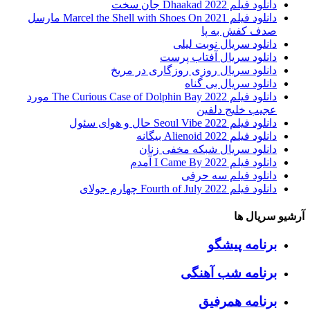
دانلود فیلم Dhaakad 2022 جان سخت
دانلود فیلم Marcel the Shell with Shoes On 2021 مارسل
صدف کفش به پا
دانلود سریال نوبت لیلی
دانلود سریال آفتاب پرست
دانلود سریال روزی روزگاری در مریخ
دانلود سریال بی گناه
دانلود فیلم The Curious Case of Dolphin Bay 2022 مورد
عجیب خلیج دلفین
دانلود فیلم Seoul Vibe 2022 حال و هوای سئول
دانلود فیلم Alienoid 2022 بیگانه
دانلود سریال شبکه مخفی زنان
دانلود فیلم I Came By 2022 آمدم
دانلود فیلم سه حرفی
دانلود فیلم Fourth of July 2022 چهارم جولای
آرشیو سریال ها
برنامه پیشگو
برنامه شب آهنگی
برنامه همرفیق