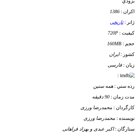
بزودي
اکران :
1386
ژانر :
تاریخی
کيفيت :
720P
حجم :
160MB
کشور :
ایران
زبان :
فارسی
:
رده سني :
همه سنین
مدت زمان :
90 دقیقه
کارگردان :
محمدرضا ورزی
نويسنده :
محمدرضا ورزی
ستارگان :
اکبر عبدی و بهزاد فراهانی