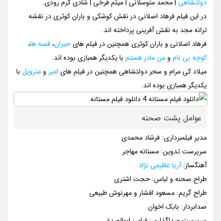
دولتشاهی
| محمد متوسلانی | میثم فرخی | شادی کرم رودی.
در این فیلم فرهاد اصلانی در نقش کوشکی و باران کوثری در نقشه
ترانه مجد به نقش آفرینی پرداخته اند.
فرهاد اصلانی و باران کوثری همچنین در فیلم های
حیران
،
قصه ها
،
کوچه بی نام
و
من مادر هستم
با یکدیگر همبازی بوده اند.
میلاد کی مرام و سحر دولتشاهی همچنین در فیلم های
امیر
و
متروپل
با
یکدیگر همبازی بوده اند.
عوامل پشت صحنه
مدیر فیلمبرداری: فرشاد محمدی
سرپرست تدوین: مستانه مهاجر
آهنگساز:
آریا عظیمی نژاد
طراح صحنه و لباس: حجت اشتری
طراح گریم: مسعود افشار و مهرنوش طبیعی
صدابردار: بابک اخوان
سرپرست صداگذاری: فرامرز ابوالصدق