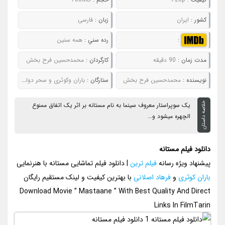
کشور :
ایران
زبان :
فارسی
:
رده سني :
همه سنین
مدت زمان :
90 دقیقه
کارگردان :
محمدحسین فرح بخش
نويسنده :
محمدحسین فرح بخش
ستارگان :
باران وکوثری و سحر دولتشاهی
خلاصه داستان
یک سوپراستار معروف سینما به نام مستانه بر اثر یک اتفاق ممنوع
الچهره میشود و...
دانلود فیلم مستانه
پیشنهاد ویژه رسانه
فیلم ترین
| دانلود فیلم تماشایی مستانه با هنرنمایی
باران کوثری
و
فرهاد اصلانی
با بهترین کیفیت و لینک مستقیم رایگان
Download Movie ” Mastaane ” With Best Quality And Direct
Links In FilmTarin