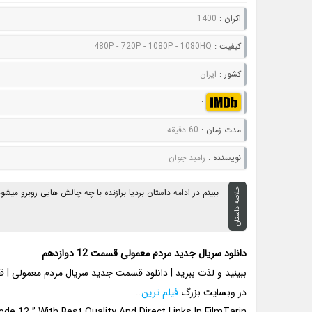
اکران :
1400
کيفيت :
480P - 720P - 1080P - 1080HQ
کشور :
ایران
:
مدت زمان :
60 دقیقه
نويسنده :
رامبد جوان
خلاصه داستان
ببینم در ادامه داستان بردیا برازنده با چه چالش هایی روبرو میشود.
دانلود سریال جدید مردم معمولی قسمت 12 دوازدهم
ببینید و لذت ببرید | دانلود قسمت جدید سریال مردم معمولی | قسمت 12 با ه
در وبسایت بزرگ
فیلم ترین
..
 12 ” With Best Quality And Direct Links In FilmTarin