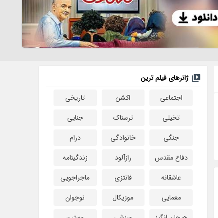
ژانرهای فیلم ترین
اجتماعی
اکشن
تاریخی
تخیلی
ترسناک
جنایی
جنگی
خانوادگی
درام
دفاع مقدس
رازآلود
زندگینامه
عاشقانه
فانتزی
ماجراجویی
معمایی
موزیکال
نوجوان
هیجان انگیز
ورزشی
وسترن