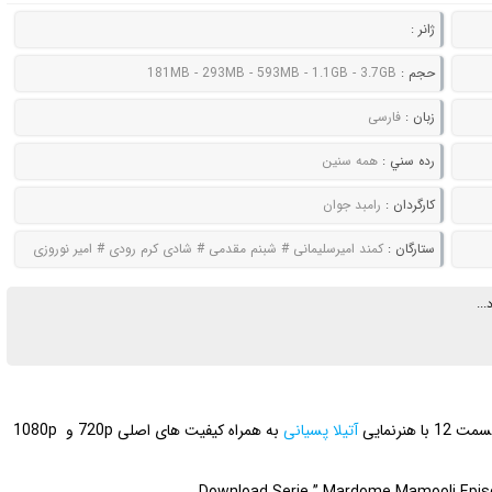
ژانر :
حجم :
181MB - 293MB - 593MB - 1.1GB - 3.7GB
زبان :
فارسی
رده سني :
همه سنین
کارگردان :
رامبد جوان
ستارگان :
کمند امیرسلیمانی # شبنم مقدمی # شادی کرم رودی # امیر نوروزی
..
نرنمایی
آتیلا پسیانی
به همراه کیفیت های اصلی 720p و 1080p
Download Serie ” Mardome Mamooli Episode