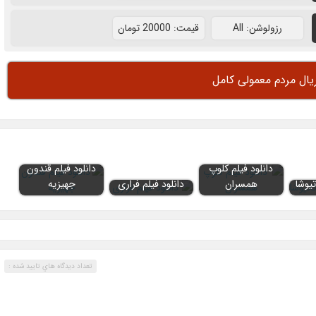
رزولوشن: All
قيمت: 20000 تومان
یال مردم معمولی کامل
دانلود فیلم کلوپ
دانلود فیلم قندون
تیوشا
همسران
دانلود فیلم فراری
جهیزیه
تعداد ديدگاه هاي تاييد شده :