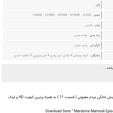
ژانر :
حجم :
136MB - 223MB - 436MB - 870MB - 4.2GB
زبان :
فارسی
رده سني :
همه سنین
کارگردان :
رامبد جوان
ستارگان :
آتیلا پسیانی # شادی کرم رودی # امیر نوروزی # خاطره اسدی
کشد....
| دانلود قسمت جدید سریال نمایش خانگی مردم معمولی { قسمت 11 } به همراه برترین کیفیت HD و لینک
Download Serie ” Mardome Mamooli Episode