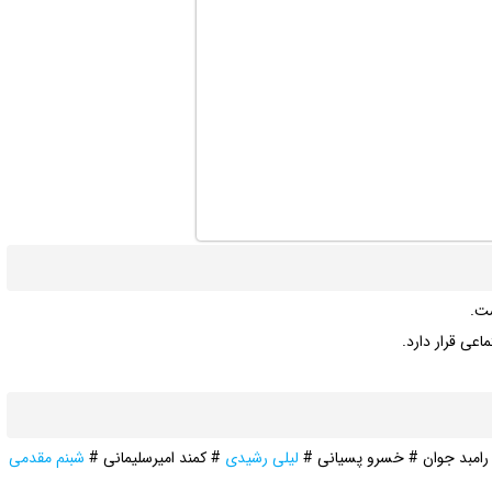
ت.
امبد جوان # خسرو پسیانی #
لیلی رشیدی
# کمند امیرسلیمانی #
شبنم مقدمی