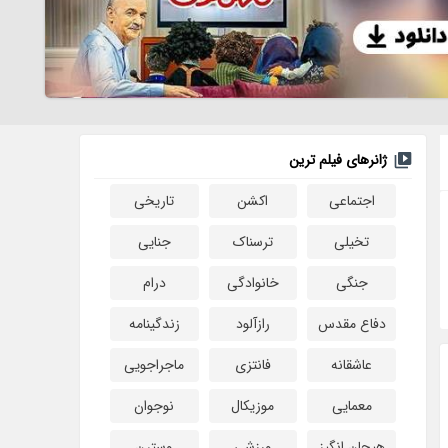
ژانرهای فیلم ترین
اجتماعی
اکشن
تاریخی
تخیلی
ترسناک
جنایی
جنگی
خانوادگی
درام
دفاع مقدس
رازآلود
زندگینامه
عاشقانه
فانتزی
ماجراجویی
معمایی
موزیکال
نوجوان
هیجان انگیز
ورزشی
وسترن