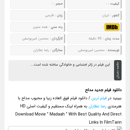
کيفيت :
-
حجم :
-
کشور :
ایران
زبان :
فارسی
:
رده سني :
همه سنین
مدت زمان :
90 دقیقه
کارگردان :
محسن امیریوسفی
نويسنده :
محسن امیریوسفی
ستارگان :
رضا عطاران
خلاصه داستان
این فیلم در ژانر اجتماعی و خانوادگی ساخته شده است....
دانلود فیلم جدید مداح
ببینید در
فیلم ترین
/ دانلود فیلم فوق العاده زیبا و محبوب مداح با
هنرمندی
رضا عطاران
به همراه لینک مستقیم و کیفیت اصلی HD
Download Movie ” Madaah ” With Best Quality And Direct
Links In FilmTarin