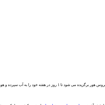
در یک روستای مرزی زیباترین دختر روستا به عنوان عروس هور برگزیده 