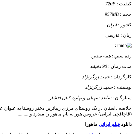
کيفيت :
720P
حجم :
957MB
کشور :
ایران
زبان :
فارسی
:
رده سني :
همه سنین
مدت زمان :
90 دقیقه
کارگردان :
حمید زرگرنژاد
نويسنده :
حمید زرگرنژاد
ستارگان :
ساعد سهیلی و بهاره کیان افشار
خلاصه داستان
(قاچاقچی ایرانی) عروس هور به نام ماهور را میدزد و .........
دانلود
فیلم ایرانی
ماهورا