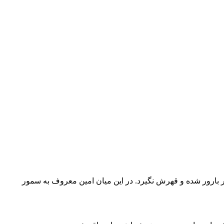
می شود تا 1 روز در هفته خود را به آب سپرده و هور بارور شده و قهرش نگیرد. در این میان امین معروف به سمور