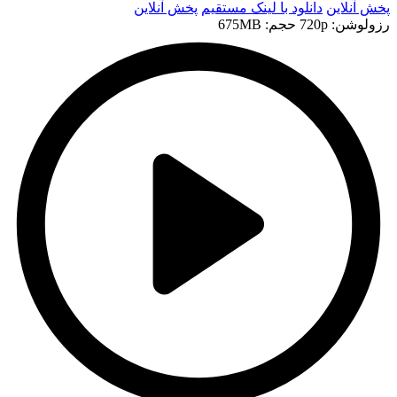
پخش آنلاین
دانلود با لينک مستقيم
پخش آنلاین
رزولوشن: 720p
حجم: 675MB