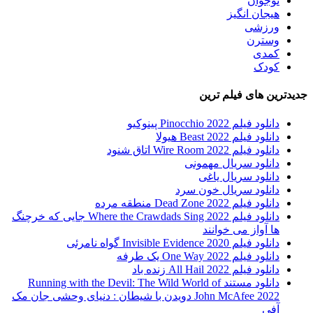
نوجوان
هیجان انگیز
ورزشی
وسترن
کمدی
کودک
جدیدترین های فیلم ترین
دانلود فیلم Pinocchio 2022 پینوکیو
دانلود فیلم Beast 2022 هیولا
دانلود فیلم Wire Room 2022 اتاق شنود
دانلود سریال مهمونی
دانلود سریال یاغی
دانلود سریال خون سرد
دانلود فیلم 2022 Dead Zone منطقه مرده
دانلود فیلم Where the Crawdads Sing 2022 جایی که خرچنگ
ها آواز می خوانند
دانلود فیلم 2020 Invisible Evidence گواه نامرئی
دانلود فیلم One Way 2022 یک طرفه
دانلود فیلم All Hail 2022 زنده باد
دانلود مستند Running with the Devil: The Wild World of
John McAfee 2022 دویدن با شیطان : دنیای وحشی جان مک
آفی