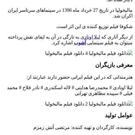
مالیخولیا در تاریخ 27 خرداد ماه 1396 در سینماهای سرتاسر ایران
اکران شد.
شکوفا فیلم توزیع کننده ی این اثر است.
از دیگر آثاری که
لیلا اوتادی
به تازگی در آن به ایفای نقش پرداخته
میتوان به فیلم سینمایی
آشوب
اشاره کرد.
معرفی بازیگران
هنرمندانی که در این فیلم ایرانی حضور دارند عبارتند از:
لیلا اوتادی # محمدرضا هدایتی # لاله اسکندری # نادر فلاح # محمد
فیلی # سپیده مظاهری تهرانی
عوامل تولید
نویسنده، کارگردان و تهیه کننده: مرتضی آتش زمزم