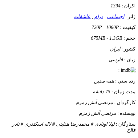
اکران :
1394
ژانر :
اجتماعی
,
درام
,
عاشقانه
کيفيت :
720P - 1080P
حجم :
675MB - 1.3GB
کشور :
ایران
زبان :
فارسی
:
رده سني :
همه سنین
مدت زمان :
75 دقیقه
کارگردان :
مرتضی آتش زمزم
نويسنده :
مرتضی آتش زمزم
ستارگان :
لیلا اوتادی # محمدرضا هدایتی # لاله اسکندری # نادر
فلاح