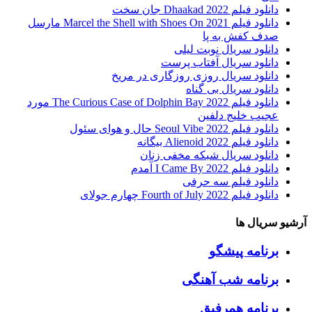
دانلود فیلم Dhaakad 2022 جان سخت
دانلود فیلم Marcel the Shell with Shoes On 2021 مارسل
صدف کفش به پا
دانلود سریال نوبت لیلی
دانلود سریال آفتاب پرست
دانلود سریال روزی روزگاری در مریخ
دانلود سریال بی گناه
دانلود فیلم The Curious Case of Dolphin Bay 2022 مورد
عجیب خلیج دلفین
دانلود فیلم Seoul Vibe 2022 حال و هوای سئول
دانلود فیلم Alienoid 2022 بیگانه
دانلود سریال شبکه مخفی زنان
دانلود فیلم I Came By 2022 آمدم
دانلود فیلم سه حرفی
دانلود فیلم Fourth of July 2022 چهارم جولای
آرشیو سریال ها
برنامه پیشگو
برنامه شب آهنگی
برنامه همرفیق