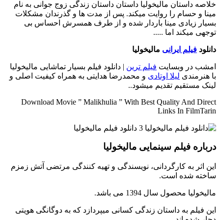
خلاصه داستان
مالیخولیا داستان داستان زندگی زوج جوانی به نام
مینا و حسام را روایت میکند. پس از مدت ها و گذرندان مشکلات
بسیار زیادی مینا باردار شده و از طرف همسرش احساس بی
توجهی میکند اما .....
دانلود
فیلم ایرانی
مالیخولیا
امشب در وبسایت
فیلم ترین
| دانلود فیلم بسیار تماشایی مالیخولیا
با هنرمندی
لیلا اوتادی
و محمدرضا هدایتی به همراه کیفیت اصلی و
لینک مستقیم تقدیم میشود..
Download Movie ” Malikhulia ” With Best Quality And Direct
Links In FilmTarin
درباره فیلم سینمایی مالیخولیا
این اثر به کارگردانی، نویسندگی و تهیه کنندگی مرتضی آتش زمزم
ساخته شده است.
مالیخولیا محصول سال 1394 می باشد.
این فیلم به داستان زندگی کسانی میپردازد که به دوگانگی هویتی
دچار شده اند.