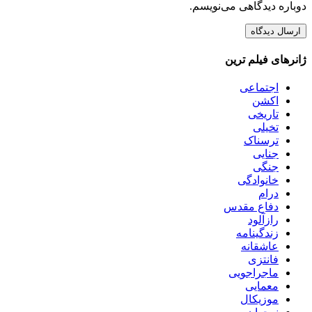
دوباره دیدگاهی می‌نویسم.
ژانرهای فیلم ترین
اجتماعی
اکشن
تاریخی
تخیلی
ترسناک
جنایی
جنگی
خانوادگی
درام
دفاع مقدس
رازآلود
زندگینامه
عاشقانه
فانتزی
ماجراجویی
معمایی
موزیکال