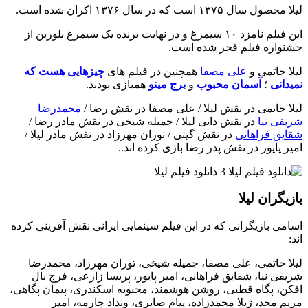
لیلا محصول سال ۱۳۷۵ است که در سال ۱۳۷۶ اکران شده است.
این فیلم نامزد ۱۰ سیمرغ و در نهایت برنده یک سیمرغ بلورین از
جشنواره فیلم فجر شده است.
لیلا حاتمی و
علی مصفا
همچنین در فیلم های
چیزهایی هست که
نمیدانی
؛
آسمان محبوب
و
برج مینو
همبازی بودند.
لیلا حاتمی در نقش لیلا / علی مصفا در نقش رضا /
محمدرضا
شریفی نیا
در نقش دایی لیلا / جمیله شیخی در نقش مادر رضا /
شقایق فراهانی
در نقش گیتی / توران مهرزاد در نقش مادر لیلا /
امیر پایور در نقش پدر رضا بازی کرده اند..
بازیگران لیلا
اسامی بازیگرانی که در این فیلم سینمایی ایرانی نقش آفرینی کرده
اند:
لیلا حاتمی، علی مصفا، جمیله شیخی، توران مهرزاد، محمدرضا
شریفی نیا، شقایق فراهانی، امیر پایور، پریسا زارعی، فرج بال
افکن، پگاه قطبی، روشن هوشمند، محبوبه اسکندری، پیمان پگاهی،
مریم مجد، ژیلا محمدزاده، پیام صابری، ونداد چارمه، امیر