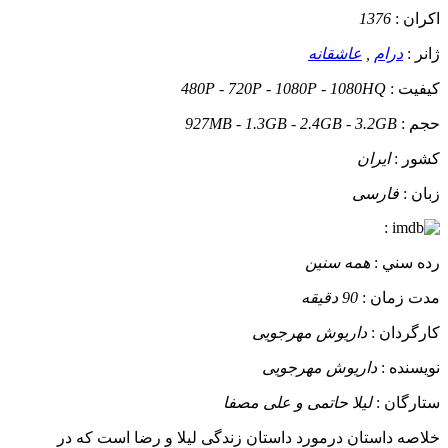
اکران :
1376
ژانر :
درام
,
عاشقانه
کيفيت :
480P - 720P - 1080P - 1080HQ
حجم :
927MB - 1.3GB - 2.4GB - 3.2GB
کشور :
ایران
زبان :
فارسی
:
رده سني :
همه سنین
مدت زمان :
90 دقیقه
کارگردان :
داریوش مهرجویی
نويسنده :
داریوش مهرجویی
ستارگان :
لیلا حاتمی و علی مصفا
خلاصه داستان
درمورد داستان زندگی لیلا و رضا است که در