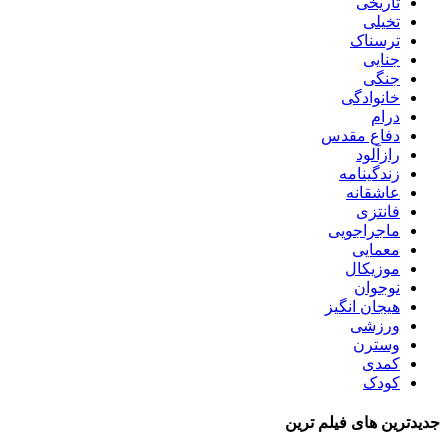
تاریخی
تخیلی
ترسناک
جنایی
جنگی
خانوادگی
درام
دفاع مقدس
رازآلود
زندگینامه
عاشقانه
فانتزی
ماجراجویی
معمایی
موزیکال
نوجوان
هیجان انگیز
ورزشی
وسترن
کمدی
کودک
جدیدترین های فیلم ترین