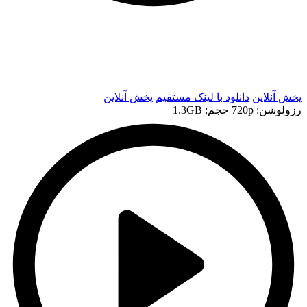
t
t
پخش آنلاین
دانلود با لينک مستقيم
پخش آنلاین
رزولوشن: 720p
حجم: 1.3GB