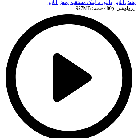
پخش آنلاین
دانلود با لينک مستقيم
پخش آنلاین
رزولوشن: 480p
حجم: 927MB