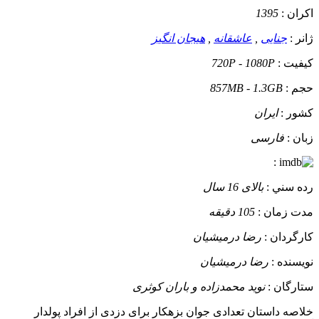
اکران :
1395
ژانر :
جنایی
,
عاشقانه
,
هیجان انگیز
کيفيت :
720P - 1080P
حجم :
857MB - 1.3GB
کشور :
ایران
زبان :
فارسی
:
رده سني :
بالای 16 سال
مدت زمان :
105 دقیقه
کارگردان :
رضا درمیشیان
نويسنده :
رضا درمیشیان
ستارگان :
نوید محمدزاده و باران کوثری
خلاصه داستان
تعدادی جوان بزهکار برای دزدی از افراد پولدار