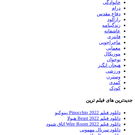
خانوادگی
درام
دفاع مقدس
رازآلود
زندگینامه
عاشقانه
فانتزی
ماجراجویی
معمایی
موزیکال
نوجوان
هیجان انگیز
ورزشی
وسترن
کمدی
کودک
جدیدترین های فیلم ترین
دانلود فیلم Pinocchio 2022 پینوکیو
دانلود فیلم Beast 2022 هیولا
دانلود فیلم Wire Room 2022 اتاق شنود
دانلود سریال مهمونی