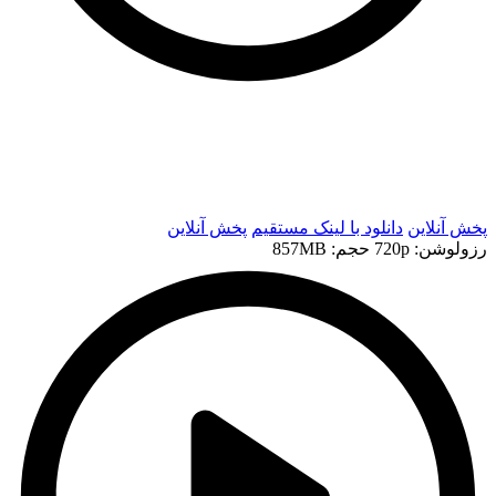
t
t
پخش آنلاین
دانلود با لينک مستقيم
پخش آنلاین
رزولوشن: 720p
حجم: 857MB