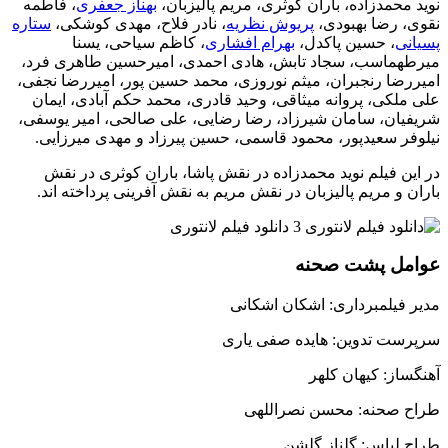
نوید محمدزاده، باران کوثری، مریم پالیزبان،
بهناز جعفری
، فاطمه
نقوی، رضا بهبودی،
پریوش نظریه
، نادر فلاح، مهدی کوشکی،
ستاره
پسیانی
، حسین پاکدل،
بهرام افشاری
، کاظم سیاحی، یسنا
میرطهماسب، سجاد تابش، هادی احمدی، امیرحسین طاهری فرد،
امیررضا رنجبران، میثم نوروزی، محمد حسین پور، امیررضا نجفی،
علی ملکی، پروانه میثاقی، وحید قادری، محمد حکم آبادی، ایمان
شریفیان، سامان شیرزاد، رضا رضایی، علی صالحی، امیر یوسفی،
نیلوفر سعیدپور، محمود قاسمی، حسین پیرزاد و مهدی میرزایی.
در این فیلم نوید محمدزاده در نقش پاشا، باران کوثری در نقش
باران و مریم پالیزبان در نقش مریم به نقش آفرینی پرداخته اند.
عوامل پشت صحنه
مدیر فیلمبرداری: اشکان اشکانی
سرپرست تدوین: هایده صفی یاری
آهنگساز: کیهان کلهر
طراح صحنه: محسن نصراللهی
طراح لباس: گلناز گلشن