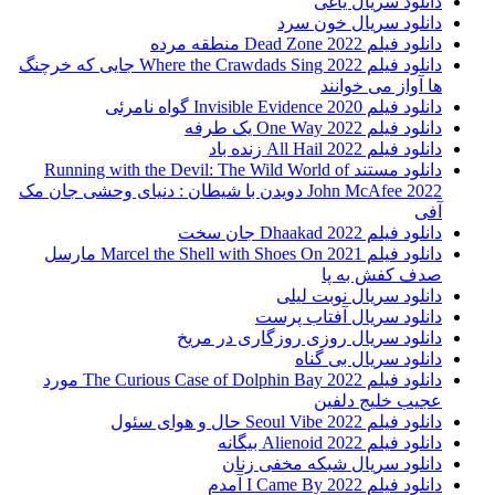
دانلود سریال یاغی
دانلود سریال خون سرد
دانلود فیلم 2022 Dead Zone منطقه مرده
دانلود فیلم Where the Crawdads Sing 2022 جایی که خرچنگ
ها آواز می خوانند
دانلود فیلم 2020 Invisible Evidence گواه نامرئی
دانلود فیلم One Way 2022 یک طرفه
دانلود فیلم All Hail 2022 زنده باد
دانلود مستند Running with the Devil: The Wild World of
John McAfee 2022 دویدن با شیطان : دنیای وحشی جان مک
آفی
دانلود فیلم Dhaakad 2022 جان سخت
دانلود فیلم Marcel the Shell with Shoes On 2021 مارسل
صدف کفش به پا
دانلود سریال نوبت لیلی
دانلود سریال آفتاب پرست
دانلود سریال روزی روزگاری در مریخ
دانلود سریال بی گناه
دانلود فیلم The Curious Case of Dolphin Bay 2022 مورد
عجیب خلیج دلفین
دانلود فیلم Seoul Vibe 2022 حال و هوای سئول
دانلود فیلم Alienoid 2022 بیگانه
دانلود سریال شبکه مخفی زنان
دانلود فیلم I Came By 2022 آمدم