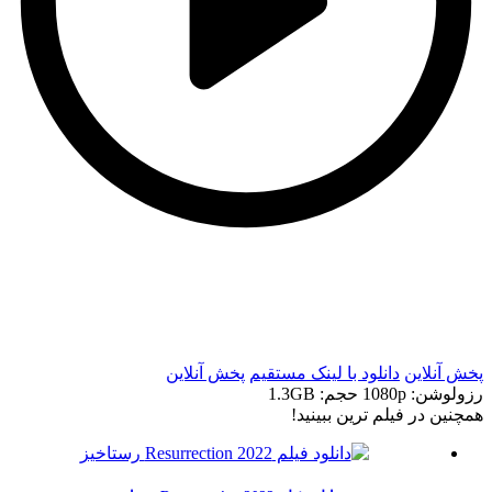
t
t
پخش آنلاین
دانلود با لينک مستقيم
پخش آنلاین
رزولوشن: 1080p
حجم: 1.3GB
همچنين در فيلم ترين ببينيد!