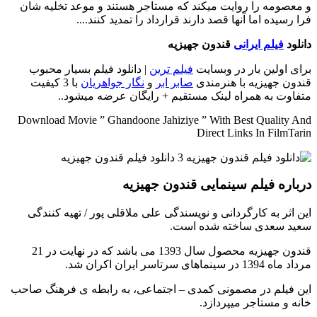
و معصومه را روایت میکند که مستاجر هستند و موعد تخلیه شان
فرا رسیده اما آنها قصد دارند قرارداد را تمدید کنند....
دانلود
فیلم ایرانی
قندون جهیزیه
برای اولین بار در وبسایت
فیلم ترین
| دانلود فیلم بسیار محبوب
قندون جهیزیه با هنرمندی
صابر ابر
و
نگار جواهریان
با 3 کیفیت
متفاوت به همراه لینک مستقیم + رایگان عرضه میشود..
Download Movie ” Ghandoone Jahiziye ” With Best Quality And
Direct Links In FilmTarin
درباره فیلم سینمایی قندون جهیزیه
این اثر به کارگردانی و نویسندگی علی ملاقلی پور / تهیه کنندگی
سعید سعدی ساخته شده است.
قندون جهیزیه محصول سال 1393 می باشد که در نهایت در 21
مرداد ماه 1394 در سینماهای سرتاسر ایران اکران شد.
این فیلم در مصمونی کمدی – اجتماعی، به رابطه ی فرهنگ صاحب
خانه و مستاجر میپردازد.