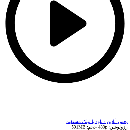
t
t
پخش آنلاین
دانلود با لينک مستقيم
رزولوشن: 480p
حجم: 591MB