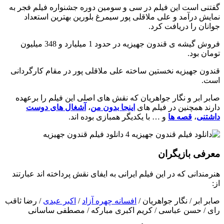
گفتنی است این فیلم در سی و سومین دوره جشنواره فیلم فجر به
نمایش درآمد و علی ملاقلی پور سیمرغ بلورین بهترین استعداد
جوانان را دریافت کرد.
فروش گیشه ی قندون جهیزیه در حدود 1 میلیارد و 348 میلیون
تومان بود.
قندون جهیزیه نخستین ساخته علی ملاقلی پور در مقام کارگردانی
است.
صابر ابر و نگار جواهریان که نقش های اصلی این فیلم را برعهده
دارند همچنین در فیلم های
اینجا بدون من
،
آشغال های دوست
داشتنی
،
قصه ها
و … با یکدیگر همبازی بوده اند.
معرفی بازیگران
هنرمندانی که در این فیلم ایرانی به ایفای نقش پرداخته اند عبارتند
از:
صابر ابر / نگار جواهریان /
افسانه چهره آزاد
/
اکبر عبدی
/ رضا ثاقب
رای / حسن عباسی / کریم اکبری مبارکه / مصطفی ساسانی