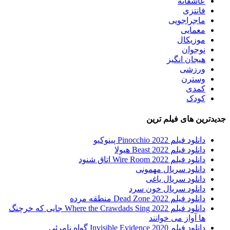
عاشقانه
فانتزی
ماجراجویی
معمایی
موزیکال
نوجوان
هیجان انگیز
ورزشی
وسترن
کمدی
کودک
جدیدترین های فیلم ترین
دانلود فیلم Pinocchio 2022 پینوکیو
دانلود فیلم Beast 2022 هیولا
دانلود فیلم Wire Room 2022 اتاق شنود
دانلود سریال مهمونی
دانلود سریال یاغی
دانلود سریال خون سرد
دانلود فیلم 2022 Dead Zone منطقه مرده
دانلود فیلم Where the Crawdads Sing 2022 جایی که خرچنگ
ها آواز می خوانند
دانلود فیلم 2020 Invisible Evidence گواه نامرئی