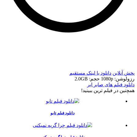
t
t
پخش آنلاین
دانلود با لينک مستقيم
رزولوشن: 1080p
حجم: 2.0GB
دانلود فیلم های صابر ابر
همچنين در فيلم ترين ببينيد!
دانلود فیلم تابو