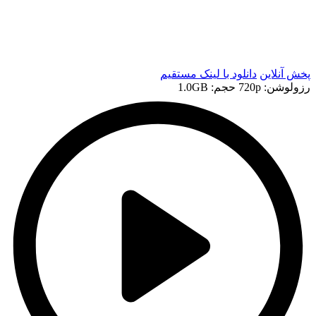
t
t
پخش آنلاین
دانلود با لينک مستقيم
رزولوشن: 720p
حجم: 1.0GB