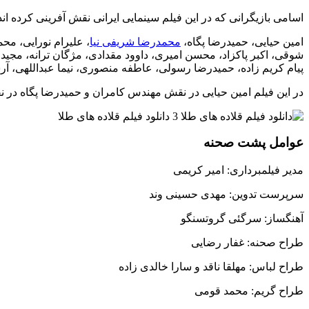
اسامی بازیگرانی که در این فیلم سینمایی ایرانی نقش آفرینی کرده اند
امین حیایی، حمیدرضا پگاه،
محمدرضا شریفی نیا
، علیرام نورایی، مح
شوقی، اکبر پاکزاد، محسن امیری، داوود مقدادی، مژگان ترانه، مجی
پیام کریم زاده، حمیدرضا رسولی، عاطفه منصوری، نیما عبداللهی، آ
در این فیلم امین حیایی در نقش مهندس کامران و حمیدرضا پگاه در ن
عوامل پشت صحنه
مدیر فیلمبرداری: امیر کریمی
سرپرست تدوین: مهدی حسینی وند
آهنگساز: سرگئی گروتسنگو
طراح صحنه: غفار رضایی
طراح لباس: مهلقا ناقد و سارا خالدی زاده
طراح گریم: محمد قومی