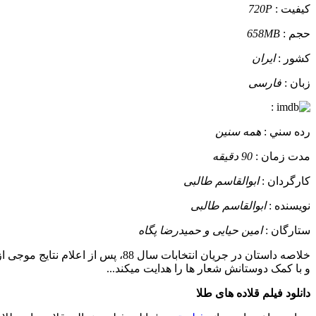
کيفيت :
720P
حجم :
658MB
کشور :
ایران
زبان :
فارسی
:
رده سني :
همه سنین
مدت زمان :
90 دقیقه
کارگردان :
ابوالقاسم طالبی
نويسنده :
ابوالقاسم طالبی
ستارگان :
امین حیایی و حمیدرضا پگاه
خلاصه داستان
در جریان انتخابات سال 88، پس
و با کمک دوستانش شعار ها را هدایت میکند...
دانلود فیلم قلاده های طلا