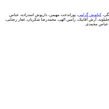
گی،
کیانوش گرامی
، پوراندخت مهیمن، داریوش اسدزاده، عباس
لیلوند، آرش آقابیک، رامین الهی، محمدرضا شکریان، غفار رضایی،
و عباس محمدی.