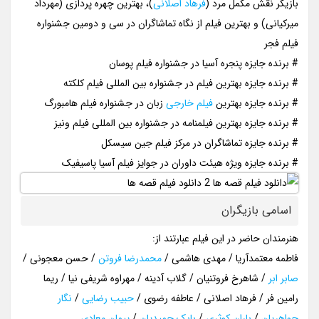
بازیگر نقش مکمل مرد (
فرهاد اصلانی
)، بهترین چهره پردازی (مهرداد
میرکیانی) و بهترین فیلم از نگاه تماشاگران در سی و دومین جشنواره
فیلم فجر
# برنده جایزه پنجره آسیا در جشنواره فیلم پوسان
# برنده جایزه بهترین فیلم در جشنواره بین المللی فیلم کلکته
# برنده جایزه بهترین
فیلم خارجی
زبان در جشنواره فیلم هامبورگ
# برنده جایزه بهترین فیلمنامه در جشنواره بین المللی فیلم ونیز
# برنده جایزه تماشاگران در مرکز فیلم جین سیسکل
# برنده جایزه ویژه هیئت داوران در جوایز فیلم آسیا پاسیفیک
اسامی بازیگران
هنرمندان حاضر در این فیلم عبارتند از:
فاطمه معتمدآریا / مهدی هاشمی /
محمدرضا فروتن
/ حسن معجونی /
صابر ابر
/ شاهرخ فروتنیان / گلاب آدینه / مهراوه شریفی نیا / ریما
رامین فر / فرهاد اصلانی / عاطفه رضوی /
حبیب رضایی
/
نگار
جواهریان
/
باران کوثری
/
بابک حمیدیان
/
پیمان معادی