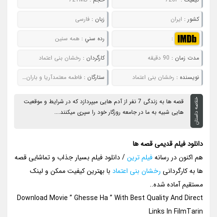
کشور :
ایران
زبان :
فارسی
:
رده سني :
همه سنین
مدت زمان :
90 دقیقه
کارگردان :
رخشان بنی اعتماد
نويسنده :
رخشان بنی اعتماد
ستارگان :
فاطمه معتمدآریا و باران کوثری
خلاصه داستان
قصه ها به زندگی 7 نفر از آدم هایی میپردازد که در شرایط و موقعیت
هایی شبیه به ما در جامعه روزگار خود را سپری میکنند....
دانلود فیلم قدیمی قصه ها
هم اکنون در رسانه
فیلم ترین
/ دانلود فیلم بسیار جذاب و تماشایی قصه
ها به کارگردانی
رخشان بنی اعتماد
با بهترین کیفیت ممکن و لینک
مستقیم آماده شده..
Download Movie ” Ghesse Ha ” With Best Quality And Direct
Links In FilmTarin