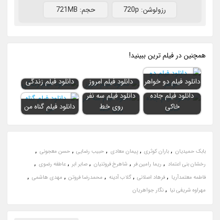
رزولوشن: 720p
حجم: 721MB
همچنين در فيلم ترين ببينيد!
دانلود فیلم دو خواهر
دانلود فیلم امروز
دانلود فیلم زندگی
دانلود فیلم جاده
دانلود فیلم سه نفر
خاکی
روی خط
دانلود فیلم گناه من
,
,
,
,
,
بابک حمیدیان
باران کوثری
پیمان معادی
حبیب رضایی
حسن معجونی
,
,
,
,
,
رخشان بنی اعتماد
ریما رامین فر
شاهرخ فروتنیان
صابر ابر
عاطفه رضوی
,
,
,
,
,
فاطمه معتمدآریا
فرهاد اصلانی
گلاب آدینه
محمدرضا فروتن
مهدی هاشمی
,
مهراوه شریفی نیا
نگار جواهریان