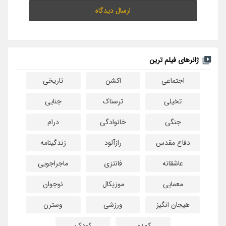
ژانرهای فیلم ترین
اجتماعی
اکشن
تاریخی
تخیلی
ترسناک
جنایی
جنگی
خانوادگی
درام
دفاع مقدس
رازآلود
زندگینامه
عاشقانه
فانتزی
ماجراجویی
معمایی
موزیکال
نوجوان
هیجان انگیز
ورزشی
وسترن
کمدی
کودک