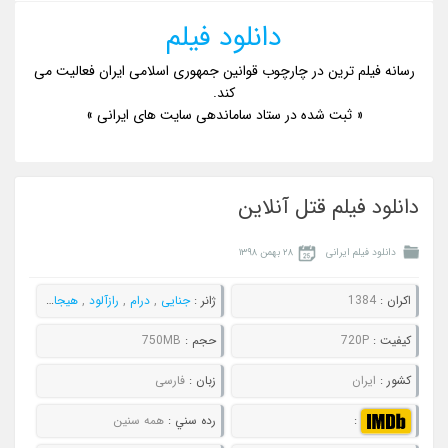
دانلود فیلم
رسانه فیلم ترین در چارچوب قوانین جمهوری اسلامی ایران فعالیت می
کند.
« ثبت شده در ستاد ساماندهی سایت های ایرانی »
دانلود فیلم قتل آنلاین
دانلود فیلم ایرانی
۲۸ بهمن ۱۳۹۸
اکران :
1384
ژانر :
جنایی
,
درام
,
رازآلود
,
هیجان انگیز
کيفيت :
720P
حجم :
750MB
کشور :
ایران
زبان :
فارسی
:
رده سني :
همه سنین