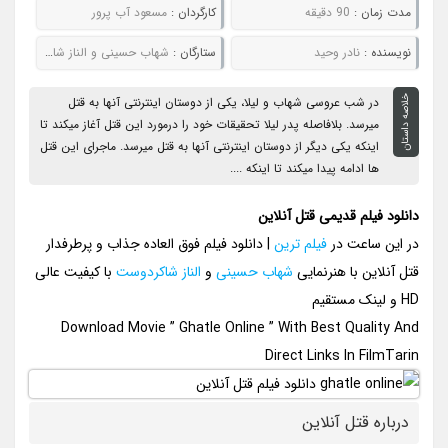
مدت زمان :
90 دقیقه
کارگردان :
مسعود آب پرور
نويسنده :
نادر وحید
ستارگان :
شهاب حسینی و الناز شاکردوست
خلاصه داستان
در شب عروسی شهاب و لیلا، یکی از دوستان اینترنتی آنها به قتل
میرسد. بلافاصله پدر لیلا تحقیقات خود را درمورد این قتل آغاز میکند تا
اینکه یکی دیگر از دوستان اینترنتی آنها به قتل میرسد. ماجرای این قتل
ها ادامه پیدا میکند تا اینکه ....
دانلود فیلم قدیمی قتل آنلاین
در این ساعت در
فیلم ترین
| دانلود فیلم فوق العاده جذاب و پرطرفدار
قتل آنلاین با هنرنمایی
شهاب حسینی
و
الناز شاکردوست
با کیفیت عالی
HD و لینک مستقیم
Download Movie ” Ghatle Online ” With Best Quality And
Direct Links In FilmTarin
درباره قتل آنلاین