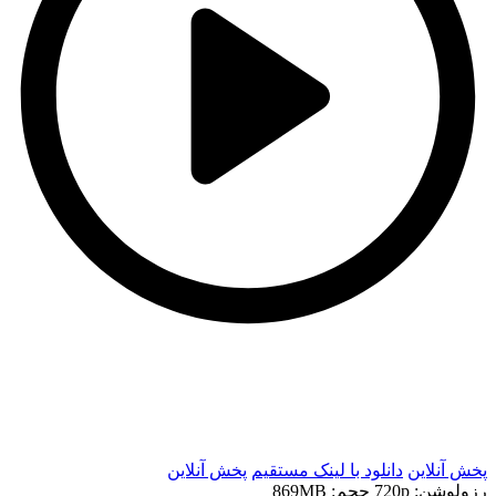
t
t
پخش آنلاین
دانلود با لينک مستقيم
پخش آنلاین
رزولوشن: 720p
حجم: 869MB