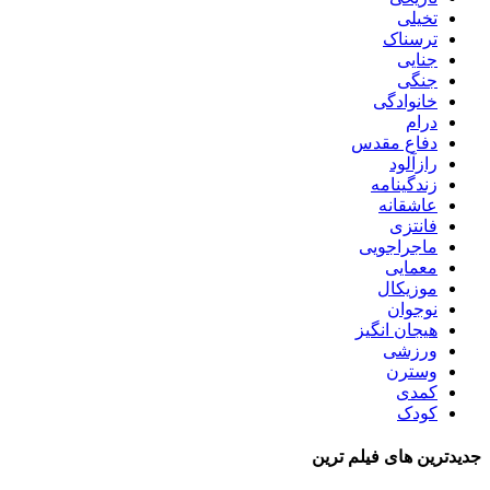
تخیلی
ترسناک
جنایی
جنگی
خانوادگی
درام
دفاع مقدس
رازآلود
زندگینامه
عاشقانه
فانتزی
ماجراجویی
معمایی
موزیکال
نوجوان
هیجان انگیز
ورزشی
وسترن
کمدی
کودک
جدیدترین های فیلم ترین