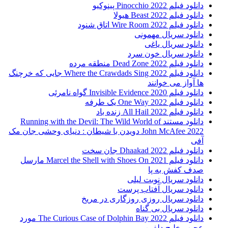
دانلود فیلم Pinocchio 2022 پینوکیو
دانلود فیلم Beast 2022 هیولا
دانلود فیلم Wire Room 2022 اتاق شنود
دانلود سریال مهمونی
دانلود سریال یاغی
دانلود سریال خون سرد
دانلود فیلم 2022 Dead Zone منطقه مرده
دانلود فیلم Where the Crawdads Sing 2022 جایی که خرچنگ
ها آواز می خوانند
دانلود فیلم 2020 Invisible Evidence گواه نامرئی
دانلود فیلم One Way 2022 یک طرفه
دانلود فیلم All Hail 2022 زنده باد
دانلود مستند Running with the Devil: The Wild World of
John McAfee 2022 دویدن با شیطان : دنیای وحشی جان مک
آفی
دانلود فیلم Dhaakad 2022 جان سخت
دانلود فیلم Marcel the Shell with Shoes On 2021 مارسل
صدف کفش به پا
دانلود سریال نوبت لیلی
دانلود سریال آفتاب پرست
دانلود سریال روزی روزگاری در مریخ
دانلود سریال بی گناه
دانلود فیلم The Curious Case of Dolphin Bay 2022 مورد
عجیب خلیج دلفین