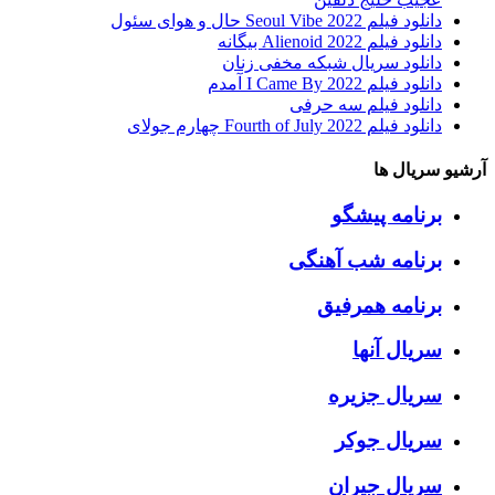
دانلود فیلم Seoul Vibe 2022 حال و هوای سئول
دانلود فیلم Alienoid 2022 بیگانه
دانلود سریال شبکه مخفی زنان
دانلود فیلم I Came By 2022 آمدم
دانلود فیلم سه حرفی
دانلود فیلم Fourth of July 2022 چهارم جولای
آرشیو سریال ها
برنامه پیشگو
برنامه شب آهنگی
برنامه همرفیق
سریال آنها
سریال جزیره
سریال جوکر
سریال جیران