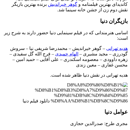
کاندیدای بهترین فیلمنامه و
گوهر خیراندیش
برنده بهترین بازیگر
نقش دوم زن از جشن خانه سینما شد.
بازیگران دنیا
اسامی هنرمندانی که در فیلم سینمایی دنیا حضور دارند به شرح زیر
است:
هدیه تهرانی
– گوهر خیراندیش – محمدرضا شریفی‌ نیا – سروش
گودرزی – مجید مشیری –
الهام حمیدی
– فرج الله گل سفیدی –
زهره داوودی – معصومه اسکندری – علی آقایی – حمید امین –
محسن غفاری – معین زندی
هدیه تهرانی در نقش دنیا ظاهر شده است.
عوامل دنیا
مجری طرح: صدرالدین حجازی