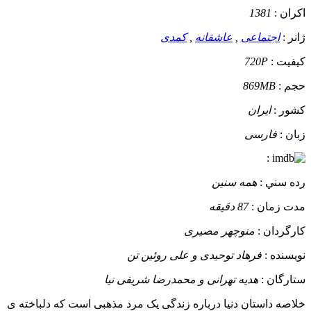
اکران :
1381
ژانر :
اجتماعی
,
عاشقانه
,
کمدی
کيفيت :
720P
حجم :
869MB
کشور :
ایران
زبان :
فارسی
:
رده سني :
همه سنین
مدت زمان :
87 دقیقه
کارگردان :
منوچهر مصیری
نويسنده :
فرهاد توحیدی و علی روئین تن
ستارگان :
هدیه تهرانی و محمدرضا شریفی نیا
خلاصه داستان
دنیا درباره زندگی یک مرد مذهبی است که دلباخته ی