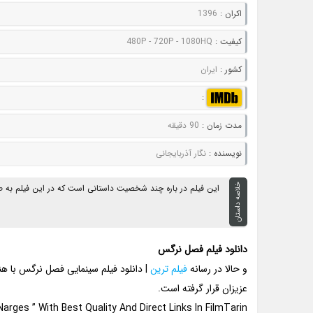
اکران :
1396
کيفيت :
480P - 720P - 1080HQ
کشور :
ایران
:
مدت زمان :
90 دقیقه
نويسنده :
نگار آذربایجانی
خلاصه داستان
این فیلم در باره چند شخصیت داستانی است که در این فیلم به ص
دانلود فیلم فصل نرگس
و حالا در رسانه
فیلم ترین
| دانلود فیلم سینمایی فصل نرگس با ه
عزیزان قرار گرفته است.
arges ” With Best Quality And Direct Links In FilmTarin