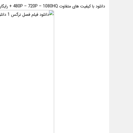
دانلود با کیفیت های متفاوت 480P – 720P – 1080HQ + رایگان و قانونی