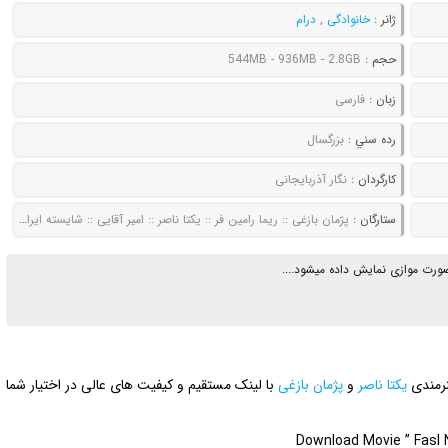
ژانر :
خانوادگی
,
درام
حجم :
544MB - 936MB - 2.8GB
زبان :
فارسی
رده سني :
بزرگسال
کارگردان :
نگار آذربایجانی
ستارگان :
پژمان بازغی :: ریما رامین فر :: یکتا ناصر :: امیر آقایی :: شایسته ایرانی :: محمدرضا هدایتی
ورت موازی نمایش داده میشود....
نرمندی
یکتا ناصر
و
پژمان بازغی
با لینک مستقیم و کیفیت های عالی در اختیار شما
Download Movie ” Fasl N