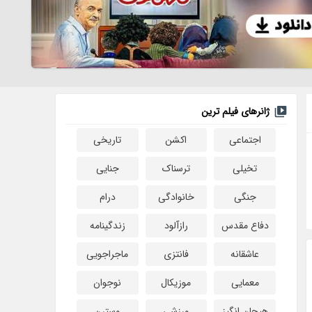
ژانرهای فیلم ترین
اجتماعی
اکشن
تاریخی
تخیلی
ترسناک
جنایی
جنگی
خانوادگی
درام
دفاع مقدس
رازآلود
زندگینامه
عاشقانه
فانتزی
ماجراجویی
معمایی
موزیکال
نوجوان
هیجان انگیز
ورزشی
وسترن