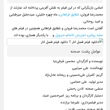
اسامی بازیگرانی که در این فیلم به نقش آفرینی پرداخته اند عبارتند از:
محمدرضا فروتن،
شقایق فراهانی
، ماه چهره خلیلی، سیدجلیل میرطبایی
و امید روحانی..
گفتنی است محمدرضا فروتن و شقایق فراهانی همچنین در فیلم های
سایه روشن
،
تجریش ناتمام
،
متروپل
و … با یکدیگر همبازی بوده اند.
عوامل پشت صحنه
نویسنده و کارگردان: محسن شرفی‌نیا
تهیه‌کننده: علی سرتیپی
گریم: کامران علی‌حسینی و ریحانه عادل‌نژاد
مدیر تولید: علی حماسی
منشی صحنه: لادن رحمتی
دستیار کارگردان و برنامه ریز: امیرحسین ضیاء
مدیر فیلمبرداری: علیرضا برازنده
طراح صحنه: محسن افزونی