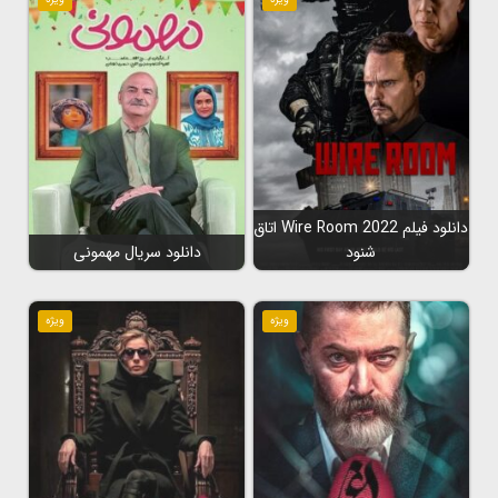
دانلود فیلم Wire Room 2022 اتاق
شنود
دانلود سریال مهمونی
ویژه
ویژه