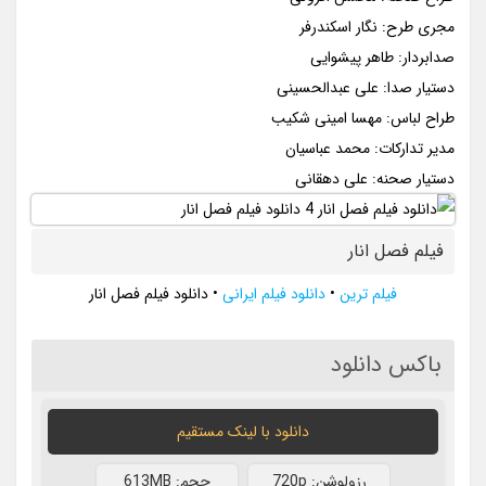
مجری طرح: نگار اسکندرفر
صدابردار: طاهر پیشوایی
دستیار صدا: علی عبدالحسینی
طراح لباس: مهسا امینی شکیب
مدیر تدارکات: محمد عباسیان
دستیار صحنه: علی دهقانی
فیلم فصل انار
فیلم ترین
•
دانلود فیلم ایرانی
•
دانلود فیلم فصل انار
باکس دانلود
دانلود با لينک مستقيم
رزولوشن: 720p
حجم: 613MB