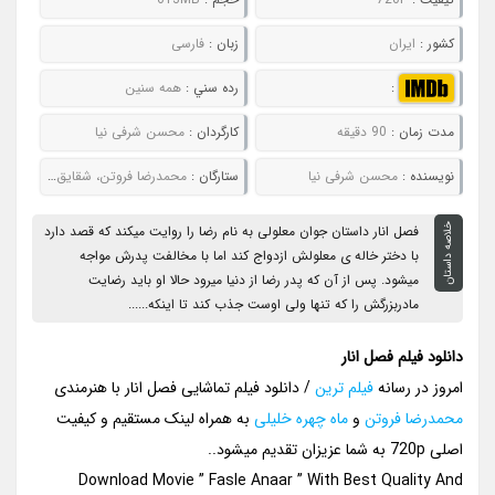
کشور :
ایران
زبان :
فارسی
:
رده سني :
همه سنین
مدت زمان :
90 دقیقه
کارگردان :
محسن شرفی نیا
نويسنده :
محسن شرفی نیا
ستارگان :
محمدرضا فروتن، شقایق فراهانی، ماه‌چهره خلیلی، سیدجلیل میرطبایی
خلاصه داستان
فصل انار داستان جوان معلولی به نام رضا را روایت میکند که قصد دارد
با دختر خاله ی معلولش ازدواج کند اما با مخالفت پدرش مواجه
میشود. پس از آن که پدر رضا از دنیا میرود حالا او باید رضایت
مادربزرگش را که تنها ولی اوست جذب کند تا اینکه......
دانلود فیلم فصل انار
امروز در رسانه
فیلم ترین
/ دانلود فیلم تماشایی فصل انار با هنرمندی
محمدرضا فروتن
و
ماه چهره خلیلی
به همراه لینک مستقیم و کیفیت
اصلی 720p به شما عزیزان تقدیم میشود..
Download Movie ” Fasle Anaar ” With Best Quality And