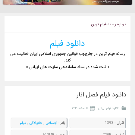
درباره رسانه فيلم ترين
دانلود فیلم
رسانه فیلم ترین در چارچوب قوانین جمهوری اسلامی ایران فعالیت می
کند.
« ثبت شده در ستاد ساماندهی سایت های ایرانی »
دانلود فیلم فصل انار
دانلود فیلم ایرانی
۱۶ اسفند ۱۳۹۹
اکران :
1393
ژانر :
اجتماعی
,
خانوادگی
,
درام
کيفيت :
720P
حجم :
613MB